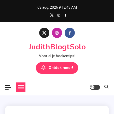
Skip
08 aug, 2026
9:12:44 AM
to
content
JudithBlogtSolo
Voor al je boekentips!
Ontdek meer!