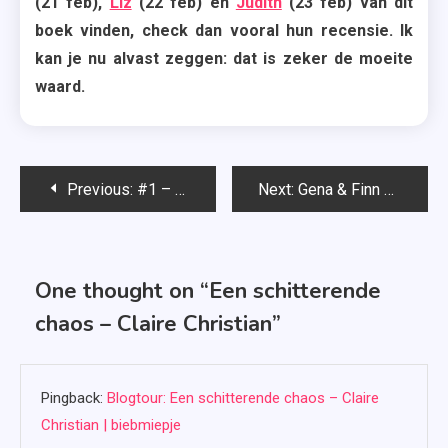
(21 feb),
Liz
(22 feb) en
Judith
(23 feb) van dit
boek vinden, check dan vooral hun recensie. Ik
kan je nu alvast zeggen: dat is zeker de moeite
waard.
Bericht
Previous:
#1 – Afstuderen in 2018
Next:
Gena & Finn – Hannah Moskowitz en Kat Helgeson
navigatie
One thought on “
Een schitterende
chaos – Claire Christian
”
Pingback:
Blogtour: Een schitterende chaos – Claire
Christian | biebmiepje