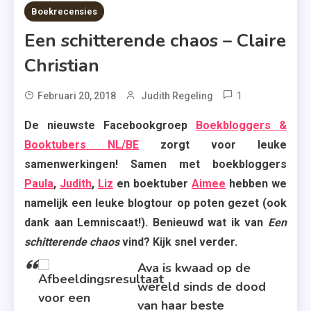
8 MINS READ
Boekrecensies
Een schitterende chaos – Claire
Christian
1
Tagged
Februari 20, 2018
Judith Regeling
Ava
De nieuwste Facebookgroep
Boekbloggers &
,
Booktubers NL/BE
zorgt voor leuke
Claire
samenwerkingen! Samen met boekbloggers
Christian
Paula
,
Judith
,
Liz
en boektuber
Aimee
hebben we
,
namelijk een leuke blogtour op poten gezet (ook
Een
dank aan Lemniscaat!). Benieuwd wat ik van
Een
Schitterende
Chaos
schitterende chaos
vind? Kijk snel verder.
,
Ava is kwaad op de
Gideon
wereld sinds de dood
,
van haar beste