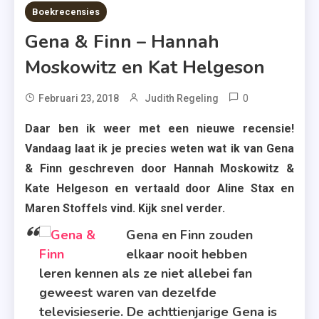
7 MINS READ
Boekrecensies
Gena & Finn – Hannah
Moskowitz en Kat Helgeson
0
Tagged
Februari 23, 2018
Judith Regeling
Aline
Daar ben ik weer met een nieuwe recensie!
Stax
Vandaag laat ik je precies weten wat ik van Gena
,
& Finn geschreven door Hannah Moskowitz &
Davidsfonds
Kate Helgeson en vertaald door Aline Stax en
Infodok
Maren Stoffels vind. Kijk snel verder.
,
Gena
Gena en Finn zouden
&
elkaar nooit hebben
Finn
leren kennen als ze niet allebei fan
,
geweest waren van dezelfde
Hannah
televisieserie. De achttienjarige Gena is