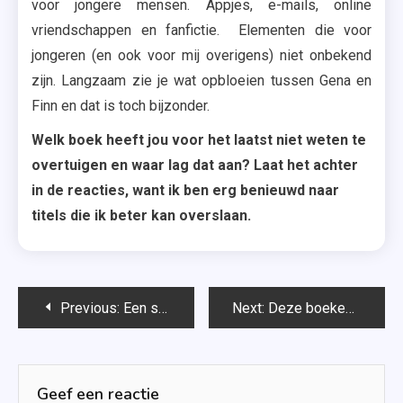
voor jongere mensen. Appjes, e-mails, online
vriendschappen en fanfictie. Elementen die voor
jongeren (en ook voor mij overigens) niet onbekend
zijn. Langzaam zie je wat opbloeien tussen Gena en
Finn en dat is toch bijzonder.
Welk boek heeft jou voor het laatst niet weten te
overtuigen en waar lag dat aan? Laat het achter
in de reacties, want ik ben erg benieuwd naar
titels die ik beter kan overslaan.
Bericht
Previous:
Een schitterende chaos – Claire Christian
Next:
Deze boeken verschijnen in maart 2018
navigatie
Geef een reactie