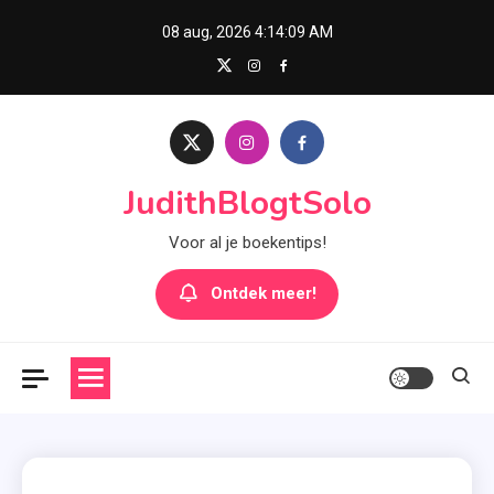
Skip
08 aug, 2026
4:14:10 AM
to
content
JudithBlogtSolo
Voor al je boekentips!
Ontdek meer!