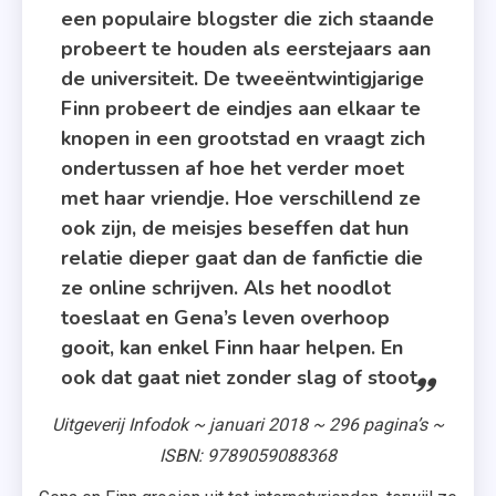
Moskowitz
een populaire blogster die zich staande
,
probeert te houden als eerstejaars aan
Kate
de universiteit. De tweeëntwintigjarige
Helgeson
Finn probeert de eindjes aan elkaar te
,
knopen in een grootstad en vraagt zich
Maren
ondertussen af hoe het verder moet
Stoffels
met haar vriendje. Hoe verschillend ze
ook zijn, de meisjes beseffen dat hun
relatie dieper gaat dan de fanfictie die
ze online schrijven. Als het noodlot
toeslaat en Gena’s leven overhoop
gooit, kan enkel Finn haar helpen. En
ook dat gaat niet zonder slag of stoot.
Uitgeverij Infodok ~ januari 2018 ~ 296 pagina’s ~
ISBN: 9789059088368