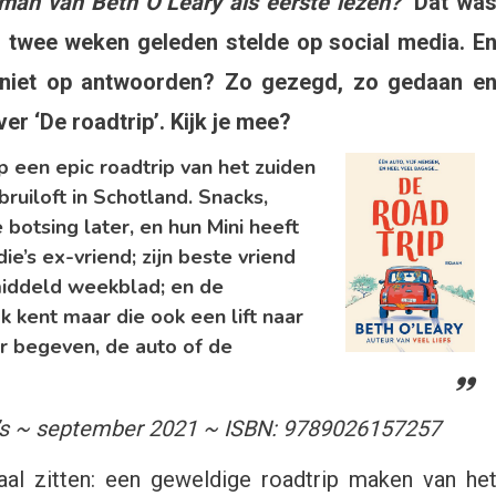
oman van Beth O’Leary als eerste lezen?’
Dat wa
Leary
’n twee weken geleden stelde op social media. E
nu niet op antwoorden? Zo gezegd, zo gedaan e
adtrip
er ‘De roadtrip’. Kijk je mee?
censie
p een epic roadtrip van het zuiden
ruiloft in Schotland. Snacks,
oman
ne botsing later, en hun Mini heeft
ie’s ex-vriend; zijn beste vriend
t
middeld weekblad; en de
el
 kent maar die ook een lift naar
er begeven, de auto of de
tgeverij
ntein
na’s ~ september 2021 ~ ISBN: 9789026157257
el
al zitten: een geweldige roadtrip maken van he