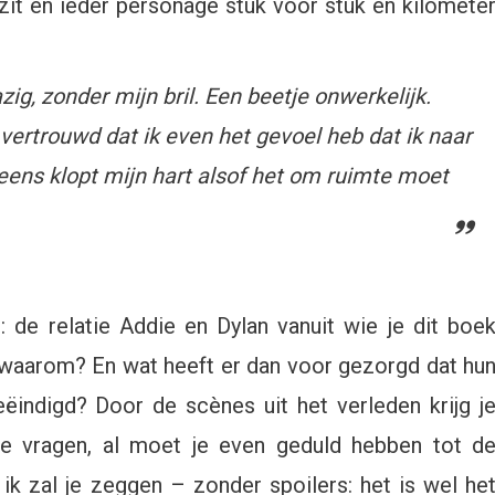
 zit en ieder personage stuk voor stuk en kilomete
zig, zonder mijn bril. Een beetje onwerkelijk.
zo vertrouwd dat ik even het gevoel heb dat ik naar
neens klopt mijn hart alsof het om ruimte moet
 de relatie Addie en Dylan vanuit wie je dit boe
ar waarom? En wat heeft er dan voor gezorgd dat hu
eëindigd? Door de scènes uit het verleden krijg j
 je vragen, al moet je even geduld hebben tot d
ik zal je zeggen – zonder spoilers: het is wel he