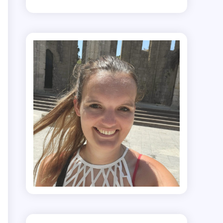
s
n
n
t