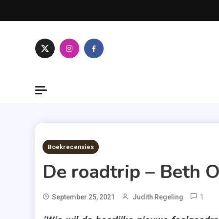
Skip
to
content
8 MINS READ
Boekrecensies
De roadtrip – Beth 
1
September 25, 2021
Judith Regeling
Be