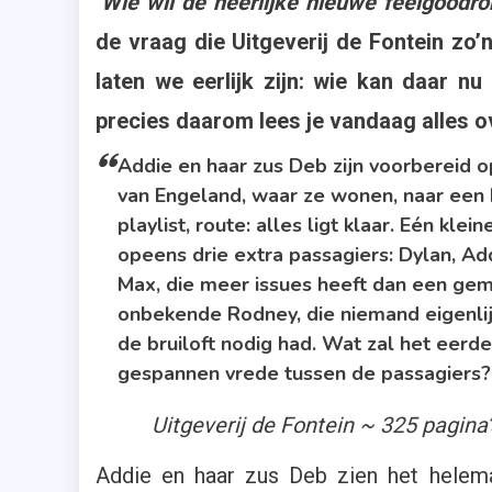
‘Wie wil de heerlijke nieuwe feelgoodr
O'
,
de vraag die Uitgeverij de Fontein zo
De
laten we eerlijk zijn: wie kan daar 
Ro
precies daarom lees je vandaag alles ov
,
Re
Addie en haar zus Deb zijn voorbereid o
,
van Engeland, waar ze wonen, naar een b
R
playlist, route: alles ligt klaar. Eén klei
,
opeens drie extra passagiers: Dylan, Add
To
Max, die meer issues heeft dan een ge
Sn
onbekende Rodney, die niemand eigenlijk
,
de bruiloft nodig had. Wat zal het eerd
Ui
gespannen vrede tussen de passagiers?
De
Fo
Uitgeverij de Fontein ~ 325 pagi
,
Ve
Addie en haar zus Deb zien het helema