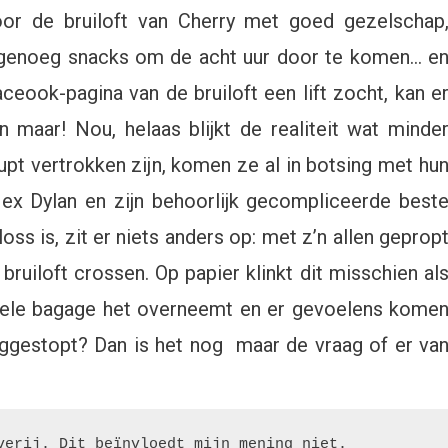
efs
oor de bruiloft van Cherry met goed gezelschap
t, genoeg snacks om de acht uur door te komen… e
eook-pagina van de bruiloft een lift zocht, kan e
 maar! Nou, helaas blijkt de realiteit wat minde
pt vertrokken zijn, komen ze al in botsing met hu
 ex Dylan en zijn behoorlijk gecompliceerde best
oss is, zit er niets anders op: met z’n allen geprop
ruiloft crossen. Op papier klinkt dit misschien al
nele bagage het overneemt en er gevoelens kome
ggestopt? Dan is het nog maar de vraag of er va
verij. Dit beïnvloedt mijn mening niet.