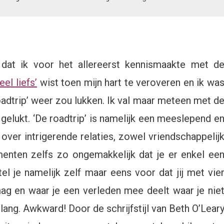
 dat ik voor het allereerst kennismaakte met d
el liefs’
wist toen mijn hart te veroveren en ik wa
adtrip’ weer zou lukken. Ik val maar meteen met d
r gelukt. ‘De roadtrip’ is namelijk een meeslepend e
over intrigerende relaties, zowel vriendschappelij
omenten zelfs zo ongemakkelijk dat je er enkel ee
el je namelijk zelf maar eens voor dat jij met vie
mag en waar je een verleden mee deelt waar je nie
lang. Awkward! Door de schrijfstijl van Beth O’Lear