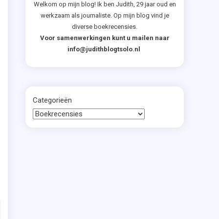
Welkom op mijn blog! Ik ben Judith, 29 jaar oud en
,
werkzaam als journaliste. Op mijn blog vind je
n
diverse boekrecensies.
Voor samenwerkingen kunt u mailen naar
r
info@judithblogtsolo.nl
r
n
e
Categorieën
t
s
n
n