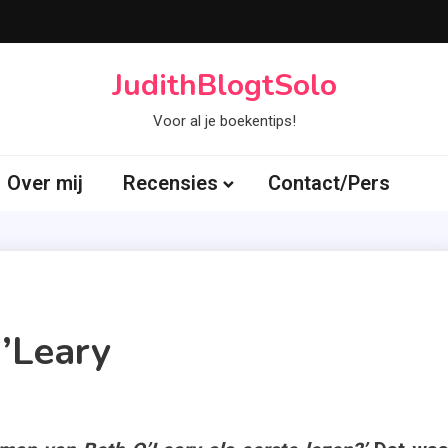
JudithBlogtSolo
Voor al je boekentips!
Over mij
Recensies
Contact/Pers
O’Leary
Tagged
th