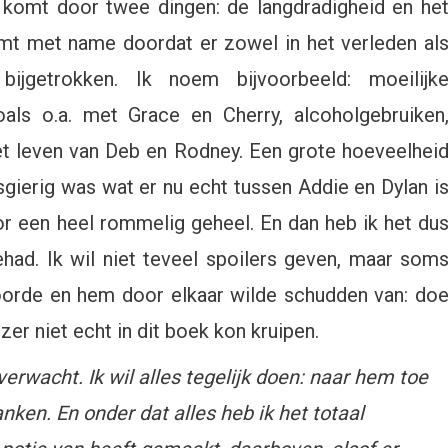
t komt door twee dingen: de langdradigheid en he
mt met name doordat er zowel in het verleden al
bijgetrokken. Ik noem bijvoorbeeld: moeilijk
oals o.a. met Grace en Cherry, alcoholgebruiken
et leven van Deb en Rodney. Een grote hoeveelhei
uwsgierig was wat er nu echt tussen Addie en Dylan i
r een heel rommelig geheel. En dan heb ik het du
had. Ik wil niet teveel spoilers geven, maar som
stoorde en hem door elkaar wilde schudden van: do
zer niet echt in dit boek kon kruipen.
erwacht. Ik wil alles tegelijk doen: naar hem toe
nken. En onder dat alles heb ik het totaal