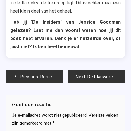
in de flaptekst de focus op ligt. Dit is echter maar een
heel klein deel van het geheel.
Heb jij ‘De Insiders’ van Jessica Goodman
gelezen? Laat me dan vooral weten hoe jij dit
boek hebt ervaren. Denk je er hetzelfde over, of
juist niet? Ik ben heel benieuwd.
Bericht
Previous:
Rosies reizende theewinkel – Rebecca Raisin
Next:
De blauweregen vol liefde (Wishing Wood #2) – Holly Martin
navigatie
Geef een reactie
Je e-mailadres wordt niet gepubliceerd.
Vereiste velden
zijn gemarkeerd met
*