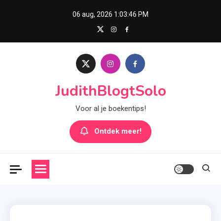
Skip
06 aug, 2026
1:03:47 PM
to
content
JudithBlogtSolo
Voor al je boekentips!
Ontdek meer!