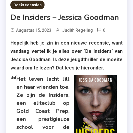
5 MINS READ
Boekrecensies
De Insiders – Jessica Goodman
0
Tagged
Augustus 15, 2023
Judith Regeling
Boekrecens
Hopelijk heb je zin in een nieuwe recensie, want
,
vandaag vertel ik je alles over ‘De Insiders’ van
De
Jessica Goodman. Is deze jeugdthriller de moeite
Insiders
waard om te lezen? Dat lees je hieronder.
,
Jessica
Het leven lacht Jill
Goodman
en haar vrienden toe.
,
Ze zijn de Insiders,
Jeugdthrill
een eliteclub op
,
Gold Coast Prep,
Moordzaak
een prestigieuze
,
school voor de
Politie