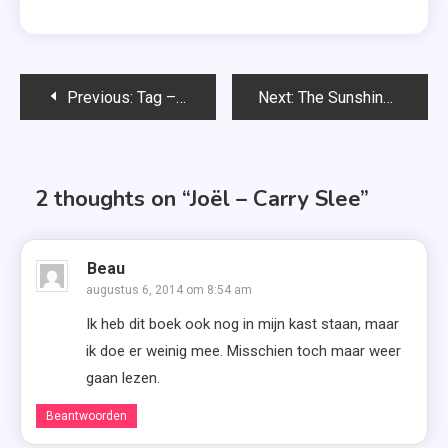
Bericht
Previous:
Tag – 15 dingen die niemand vraagt
Next:
The Sunshine Award + Liebster Award
navigatie
2 thoughts on “
Joël – Carry Slee
”
Beau
augustus 6, 2014 om 8:54 am
Ik heb dit boek ook nog in mijn kast staan, maar
ik doe er weinig mee. Misschien toch maar weer
gaan lezen.
Beantwoorden