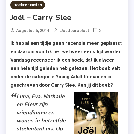
3 MINS READ
Boekrecensies
Joël – Carry Slee
2
Tagged
Augustus 6, 2014
Juudparapluut
Carry
Ik heb al een tijdje geen recensie meer geplaatst
Slee
en daarom vond ik het wel weer eens tijd worden.
,
Vandaag recenseer ik een boek, dat ik alweer
FMB
een hele tijd geleden heb gelezen. Het boek valt
Uitgevers
onder de categorie Young Adult Roman en is
,
geschreven door Carry Slee. Ken jij dit boek?
Joël
Luna, Eva, Nathalie
en Fleur zijn
vriendinnen en
wonen in hetzelfde
studentenhuis. Op