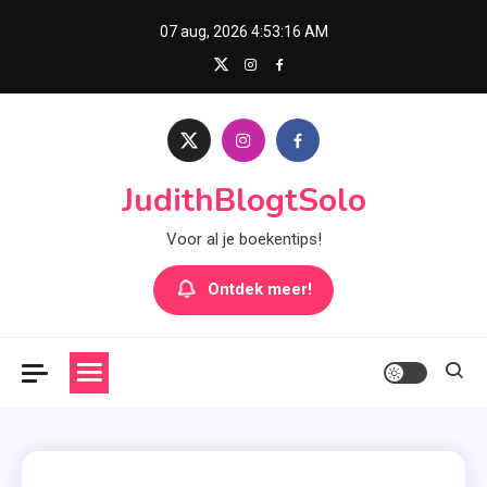
Skip
07 aug, 2026
4:53:17 AM
to
content
JudithBlogtSolo
Voor al je boekentips!
Ontdek meer!