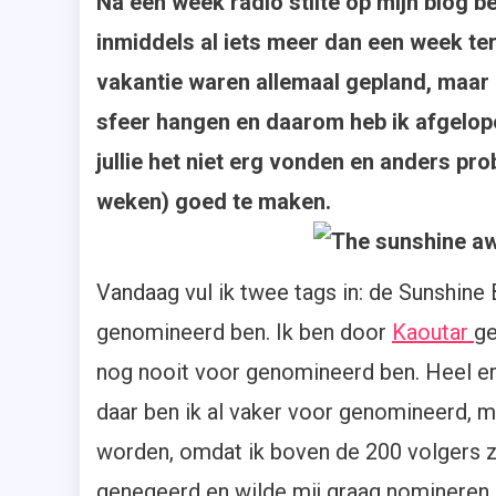
Na een week radio stilte op mijn blog b
inmiddels al iets meer dan een week ter
vakantie waren allemaal gepland, maar i
sfeer hangen en daarom heb ik afgelop
jullie het niet erg vonden en anders p
weken) goed te maken.
Vandaag vul ik twee tags in: de Sunshine
genomineerd ben. Ik ben door
Kaoutar
ge
nog nooit voor genomineerd ben. Heel erg
daar ben ik al vaker voor genomineerd, m
worden, omdat ik boven de 200 volgers z
genegeerd en wilde mij graag nomineren. 