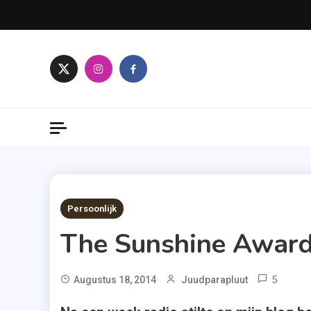
Skip
to
content
10 MINS READ
Persoonlijk
The Sunshine Award
5
Augustus 18, 2014
Juudparapluut