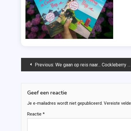
Bericht
Previous:
We gaan op reis naar… Cockleberry Bay!
navigatie
Geef een reactie
Je e-mailadres wordt niet gepubliceerd.
Vereiste veld
Reactie
*