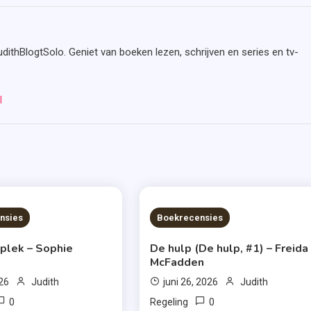
udithBlogtSolo. Geniet van boeken lezen, schrijven en series en tv-
l
S READ
7 MINS READ
nsies
Boekrecensies
 plek – Sophie
De hulp (De hulp, #1) – Freida
McFadden
026
Judith
juni 26, 2026
Judith
0
0
Regeling