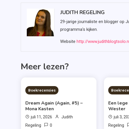
JUDITH REGELING
29-jarige journaliste en blogger op J
programma's kijken.
Website
http://www.judithblogtsolo.n
Meer lezen?
6 MINS READ
6 MIN
Boekrecensies
Boekrece
Dream Again (Again, #5) –
Een lege
Mona Kasten
Wester
juli 11, 2026
Judith
juli 3, 2
0
Regeling
Regeling