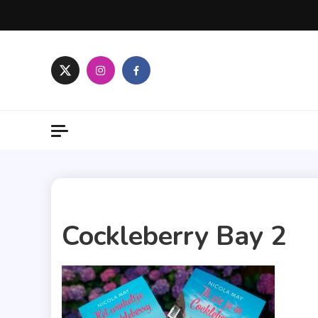
Skip
to
content
1 MIN READ
Cockleberry Bay 2