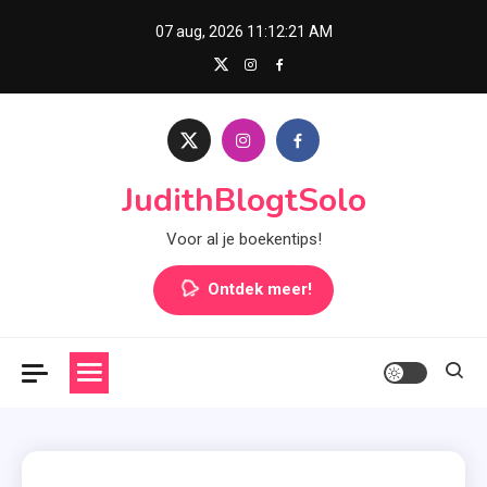
Skip
07 aug, 2026
11:12:22 AM
to
content
JudithBlogtSolo
Voor al je boekentips!
Ontdek meer!