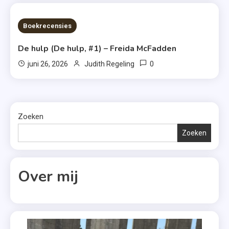
7 MINS READ
Boekrecensies
De hulp (De hulp, #1) – Freida McFadden
0
juni 26, 2026
Judith Regeling
Zoeken
Zoeken
Over mij