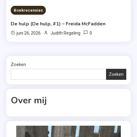
7 MINS READ
Boekrecensies
De hulp (De hulp, #1) – Freida McFadden
0
juni 26, 2026
Judith Regeling
Zoeken
Zoeken
Over mij