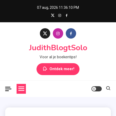
Skip
07 aug, 2026
11:36:11 PM
to
content
JudithBlogtSolo
Voor al je boekentips!
Ontdek meer!