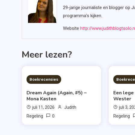
29-jarige journaliste en blogger op J
programma's kijken.
Website
http://www.judithblogtsolo.n
Meer lezen?
6 MINS READ
6 MIN
Boekrecensies
Boekrece
Dream Again (Again, #5) –
Een lege
Mona Kasten
Wester
juli 11, 2026
Judith
juli 3, 2
0
Regeling
Regeling