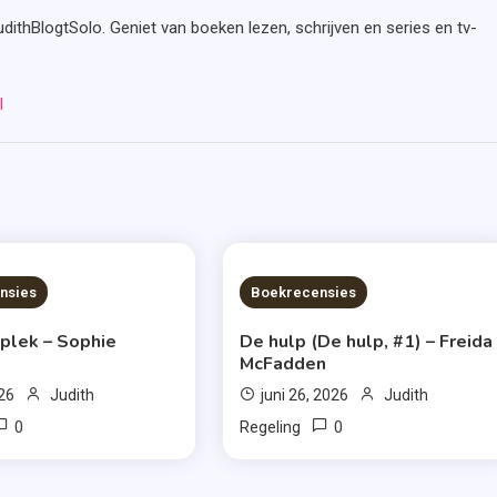
udithBlogtSolo. Geniet van boeken lezen, schrijven en series en tv-
l
S READ
7 MINS READ
nsies
Boekrecensies
 plek – Sophie
De hulp (De hulp, #1) – Freida
McFadden
026
Judith
juni 26, 2026
Judith
0
0
Regeling