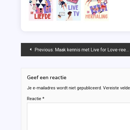
Bericht
Previous:
Maak kennis met Live for Love-reeks van Annemieke Heller
navigatie
Geef een reactie
Je e-mailadres wordt niet gepubliceerd.
Vereiste veld
Reactie
*