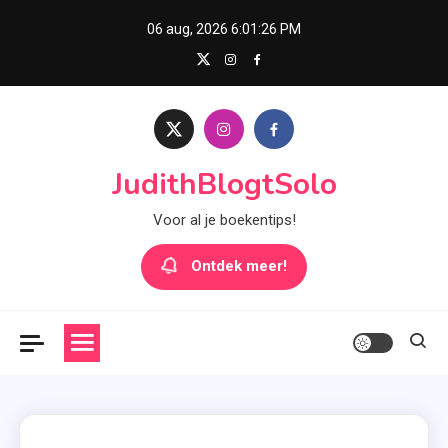
Skip
06 aug, 2026
6:01:27 PM
to
content
JudithBlogtSolo
Voor al je boekentips!
Ontdek meer!