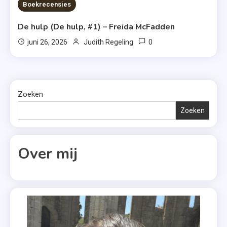
7 MINS READ
Boekrecensies
De hulp (De hulp, #1) – Freida McFadden
0
juni 26, 2026
Judith Regeling
Zoeken
Zoeken
Over mij