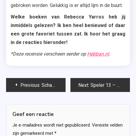
gebroken worden. Gelukkig is er altijd lijm in de buurt.
Welke boeken van Rebecca Yarros heb jij
inmiddels gelezen? Ik ben heel benieuwd of daar
een grote favoriet tussen zat. Ik hoor het graag
in de reacties hieronder!
*Deze recensie verscheen eerder op
Hebban.nl
.
Bericht
Previous:
Schaduwdorp (Achter de schermen #2) – Thysia Huisman
Next:
Speler 13 – Maren Stoffels
navigatie
Geef een reactie
Je e-mailadres wordt niet gepubliceerd.
Vereiste velden
zijn gemarkeerd met
*