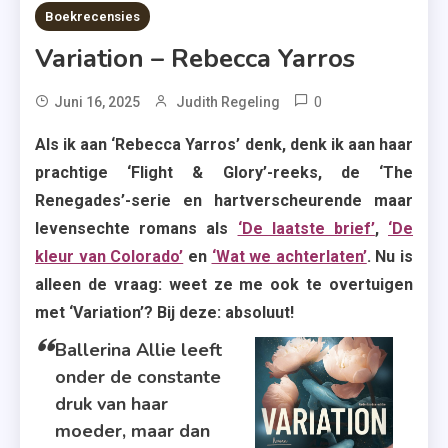
5 MINS READ
Boekrecensies
Variation – Rebecca Yarros
0
Tagged
Juni 16, 2025
Judith Regeling
Boekrecensie
Als ik aan ‘Rebecca Yarros’ denk, denk ik aan haar
,
prachtige ‘Flight & Glory’-reeks, de ‘The
Hebban.nl
Renegades’-serie en hartverscheurende maar
,
levensechte romans als
‘De laatste brief’
,
‘De
Rebecca
kleur van Colorado’
en
‘Wat we achterlaten’
. Nu is
Yarros
alleen de vraag: weet ze me ook te overtuigen
,
met ‘Variation’? Bij deze: absoluut!
Recensie
,
Ballerina Allie leeft
Recensie-
onder de constante
Exemplaar
druk van haar
,
moeder, maar dan
Roman