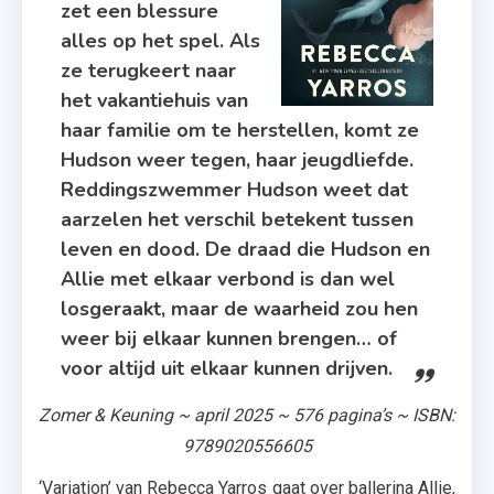
zet een blessure
,
alles op het spel. Als
Stand-
ze terugkeert naar
Alone
het vakantiehuis van
,
haar familie om te herstellen, komt ze
Variation
Hudson weer tegen, haar jeugdliefde.
,
Reddingszwemmer Hudson weet dat
Zomer
aarzelen het verschil betekent tussen
&
leven en dood. De draad die Hudson en
Keuning
Allie met elkaar verbond is dan wel
losgeraakt, maar de waarheid zou hen
weer bij elkaar kunnen brengen… of
voor altijd uit elkaar kunnen drijven.
Zomer & Keuning ~ april 2025 ~ 576 pagina’s ~ ISBN:
9789020556605
‘Variation’ van Rebecca Yarros gaat over ballerina Allie,