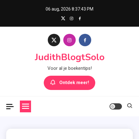
Skip
06 aug, 2026
8:37:44 PM
to
content
JudithBlogtSolo
Voor al je boekentips!
Ontdek meer!