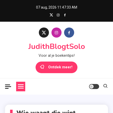
Skip
07 aug, 2026
11:47:34 AM
to
content
JudithBlogtSolo
Voor al je boekentips!
Ontdek meer!
Wie waagt die wint