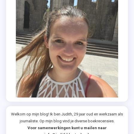
Kringloop
,
Lucinda
Riley
,
Neem
Mij
Mee
,
Romans
,
Uitgeverij
De
Fontein
,
Welkom op mijn blog! Ik ben Judith, 29 jaar oud en werkzaam als
Wie
journaliste. Op mijn blog vind je diverse boekrecensies.
Waagt
Voor samenwerkingen kunt u mailen naar