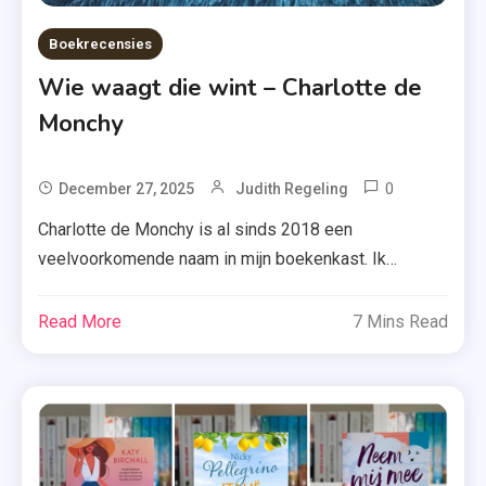
Boekrecensies
Wie waagt die wint – Charlotte de
Monchy
0
Tagged
December 27, 2025
Judith Regeling
Boekerij
Charlotte de Monchy is al sinds 2018 een
,
veelvoorkomende naam in mijn boekenkast. Ik
Charlotte
verslond in het verleden ‘Eens gegeven’, droomde
De
weg bij ‘Nee heb je’ en ook ‘Tegen beter weten in’ liet
Read More
7 Mins Read
Monchy
een fijne indruk achter. Toch bleef ‘Wie waagt die wint’
,
opvallend lang ongelezen liggen. Onterecht, zo blijkt
Recensie
nu. Lizzy schaamt zich dood […]
,
Recensie-
Exemplaar