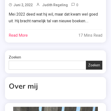
0
Tagged
Juni 2, 2022
Judith Regeling
Bookhaul
Mei 2022 deed wat hij wil, maar dat kwam wel goed
Mei 2022
uit. Hij bracht namelijk tal van nieuwe boeken.
,
Benieuwd welke titels ik dus afgelopen maand aan
Charlotte
mijn fysieke én digitale boekenkast mocht
Read More
17 Mins Read
De
toevoegen? Bekijk hieronder dan snel mijn bookhaul.
Monchy
Italië voor altijd – Nicky Pellegrino Sarah-Jane is wel
,
klaar met de liefde, nadat haar […]
De
Zoeken
Geheimen
Zoeken
Van De
Kostschool
,
Over mij
De
Perfecte
Bruiloft
,