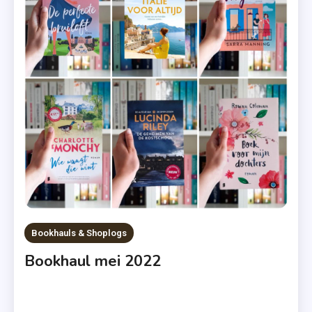
,
Roman
,
Wie
Waagt
Die
Wint
Bookhauls & Shoplogs
Bookhaul mei 2022