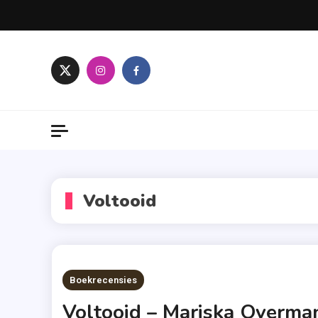
Skip
to
content
Voltooid
Boekrecensies
Voltooid – Mariska Overma