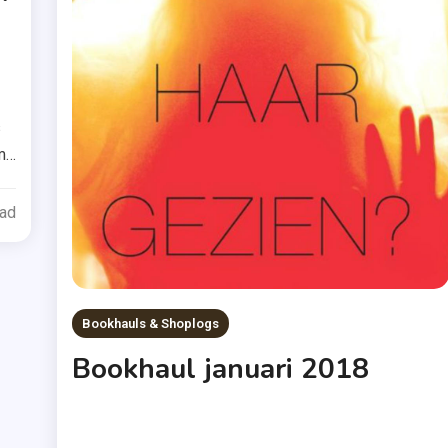
gged
ime
s
agnie
m
ka
man
ead
en
oid
Bookhauls & Shoplogs
Bookhaul januari 2018