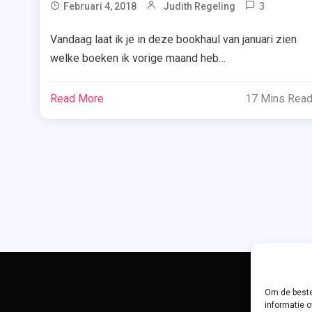
3
Tagg
Februari 4, 2018
Judith Regeling
De
Vandaag laat ik je in deze bookhaul van januari zien
Onrusts
welke boeken ik vorige maand heb
,
ontvangen/gewonnen. Verwacht in de aankomende
Eens
weken dan gelijk een recensie van onderstaande
Gegeve
Read More
17 Mins Rea
titels. Het meesterwerk – Geir Tangen Journalist
,
Viljar Ravn Gudmundsson ontvangt een mail van
Heb Jij
Haar
iemand die aankondigt als scherprechter het leven
Gezien
van een vrouw te zullen opeisen […]
,
Het
Meeste
,
Mijn
Beeld
Om de beste
Van
informatie o
Jou