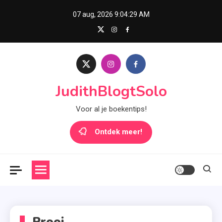
Skip
07 aug, 2026
9:04:29 AM
to
content
JudithBlogtSolo
Voor al je boekentips!
Ontdek meer!
Prooi