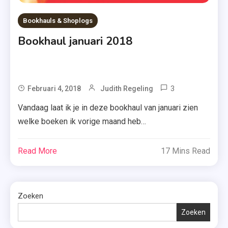
Bookhauls & Shoplogs
Bookhaul januari 2018
3
Tagged
Februari 4, 2018
Judith Regeling
De
Vandaag laat ik je in deze bookhaul van januari zien
Onruststoker
welke boeken ik vorige maand heb
,
ontvangen/gewonnen. Verwacht in de aankomende
Eens
weken dan gelijk een recensie van onderstaande
Read More
17 Mins Read
Gegeven
titels. Het meesterwerk – Geir Tangen Journalist
,
Viljar Ravn Gudmundsson ontvangt een mail van
Heb Jij
iemand die aankondigt als scherprechter het leven
Haar
Zoeken
van een vrouw te zullen opeisen […]
Gezien?
Zoeken
,