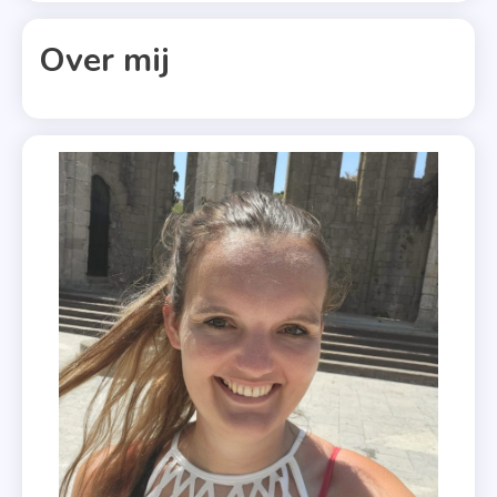
Het
Meesterwerk
Over mij
,
Mijn
Beeld
Van
Jou
,
Nachten
In New
York
,
Prooi
,
Voltooid