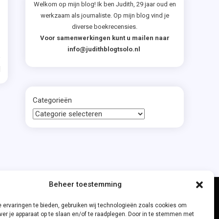
agged
Welkom op mijn blog! Ik ben Judith, 29 jaar oud en
werkzaam als journaliste. Op mijn blog vind je
diverse boekrecensies.
a
Voor samenwerkingen kunt u mailen naar
info@judithblogtsolo.nl
eimer
d
Categorieën
istisch
verhalen
enir
Beheer toestemming
nne
meer
 ervaringen te bieden, gebruiken wij technologieën zoals cookies om
ver je apparaat op te slaan en/of te raadplegen. Door in te stemmen met