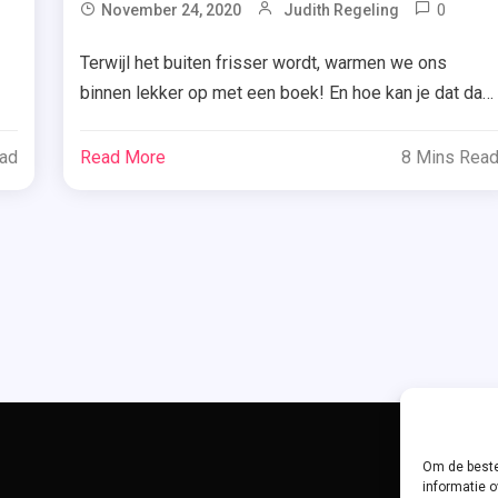
agged
0
T
November 24, 2020
Judith Regeling
A.W.
Terwijl het buiten frisser wordt, warmen we ons
na
Brun
binnen lekker op met een boek! En hoe kan je dat dan
evers
,
,
beter doen dan met een zomerse thriller van Suzanne
Alzh
Vermeer? Ik las afgelopen week ‘Souvenir’ en
k
ead
Read More
8 Mins Rea
,
in
vandaag vertel ik je er meer over. Nienke Dijkstra en
Italië
haar moeder Carolien zijn op vakantie in Umbrië, waar
,
ë
[…]
Real
,
anne
Reis
meer
,
Souv
llers
,
Suza
rië
Ver
Om de beste
,
informatie o