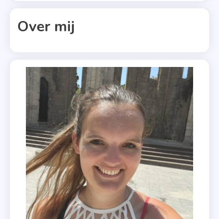
,
Over mij
Souvenir
,
Suzanne
Vermeer
,
Thriller
,
Umbrië
,
Waterland
,
Zomers
Boek
,
Zomerse
Thriller