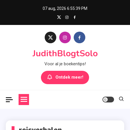
Skip
07 aug, 2026
6:55:39 PM
to
content
JudithBlogtSolo
Voor al je boekentips!
Ontdek meer!
reisverhalen