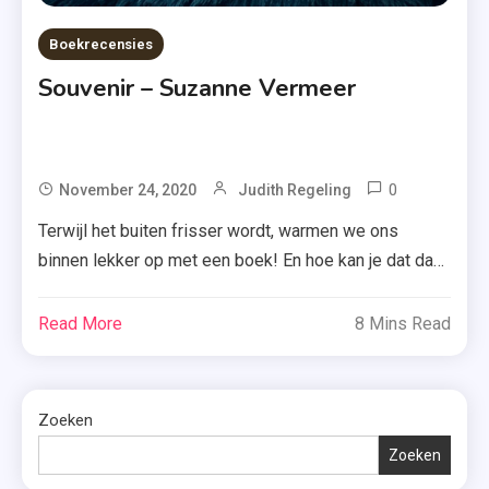
Boekrecensies
Souvenir – Suzanne Vermeer
0
Tagged
November 24, 2020
Judith Regeling
A.W.
Terwijl het buiten frisser wordt, warmen we ons
Bruna
binnen lekker op met een boek! En hoe kan je dat dan
,
beter doen dan met een zomerse thriller van Suzanne
Alzheimer
Vermeer? Ik las afgelopen week ‘Souvenir’ en
Read More
8 Mins Read
,
vandaag vertel ik je er meer over. Nienke Dijkstra en
Italië
haar moeder Carolien zijn op vakantie in Umbrië, waar
,
[…]
Zoeken
Realistisc
,
Zoeken
Reisverha