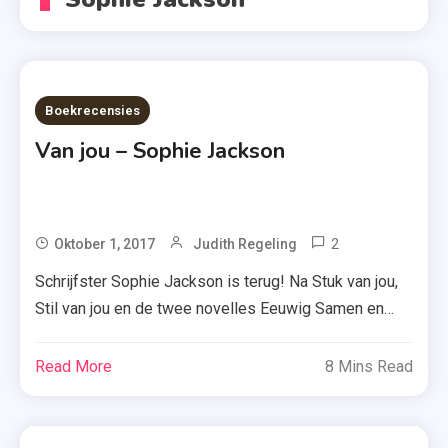
Boekrecensies
Van jou – Sophie Jackson
2
Tagged
Oktober 1, 2017
Judith Regeling
Sophie
Schrijfster Sophie Jackson is terug! Na Stuk van jou,
Jackson
Stil van jou en de twee novelles Eeuwig Samen en
,
Altijd Samen (gebundeld in het boek Samen) is het tijd
Van
voor het derde deel in deze serie Van jou. Speciaal ter
Read More
8 Mins Read
Jou
promotie van dit boek kwam ze naar Nederland, maar
,
helaas kon ik daar niet bij […]
Zomer