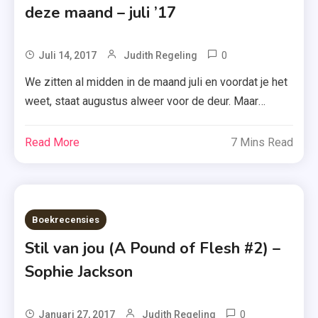
deze maand – juli ’17
Grace
,
0
Riley
Tagged
Juli 14, 2017
Judith Regeling
,
A.W.
We zitten al midden in de maand juli en voordat je het
Bruna
Samen
weet, staat augustus alweer voor de deur. Maar
,
,
gelukkig komen er deze maand nog een aantal
Brieven
Sophie
recensies online. Benieuwd welke en wanneer? Lees
Read More
7 Mins Read
Aan De
Jackson
dan vooral verder. Fataal Hartsvriendinnen Emily, Fay,
Duisternis
,
Lauren en Naomi gaan op vakantie naar het zonnige
,
Van
eiland Kreta. Niets lijkt […]
Eva
Jou
Boekrecensies
Burgers
,
,
Zomer
Stil van jou (A Pound of Flesh #2) –
Fataal
&
Sophie Jackson
Keuning
,
Ongedwongen
0
Tagged
Januari 27, 2017
Judith Regeling
,