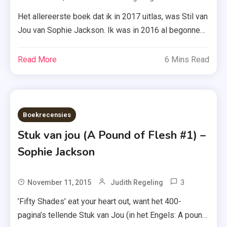
New
Ongezien
Het allereerste boek dat ik in 2017 uitlas, was Stil van
Adult
,
Jou van Sophie Jackson. Ik was in 2016 al begonnen,
,
Recensies
maar door de drukte van stage en doordat het boek
Sophie
,
mij niet vanaf de eerste pagina greep, duurde het iets
Read More
6 Mins Read
Jackson
Samen
langer. Geen probleem! Vandaag de volledige
,
,
recensie op mijn blog. Max, de mannelijke
Stil
Sophie
hoofdpersoon […]
Van
Jackson
Boekrecensies
Jou
,
,
Stuk van jou (A Pound of Flesh #1) –
Stouter
Zomer
,
Sophie Jackson
&
Verschijnen
Keuning
,
3
Tagged
November 11, 2015
Judith Regeling
Voor Je
New
’Fifty Shades’ eat your heart out, want het 400-
Weggaat
Adult
,
pagina’s tellende Stuk van Jou (in het Engels: A pound
,