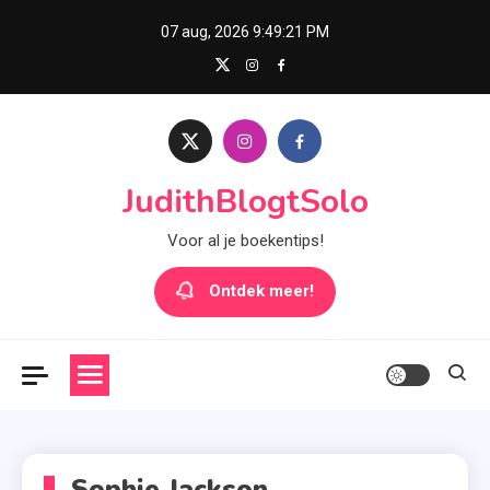
Skip
07 aug, 2026
9:49:22 PM
to
content
JudithBlogtSolo
Voor al je boekentips!
Ontdek meer!
Sophie Jackson