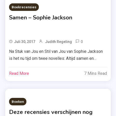
&
Boekrecensies
Keuning
Samen – Sophie Jackson
0
Tagged
Juli 30, 2017
Judith Regeling
Altijd
Na Stuk van Jou en Stil van Jou van Sophie Jackson
Samen
is het nu tijd om twee novelles: Altijd samen en
,
Eeuwig samen te combineren in ‘Samen’. Ik mocht dit
Eeuwig
boek lezen en recenseren en vandaag laat ik weten
Read More
7 Mins Read
Samen
wat ik daarvan vond. Pas op: spoilers uit Stuk van Jou
,
en Stil van jou van […]
Kat En
Carter
Boeken
,
Max
Deze recensies verschijnen nog
En