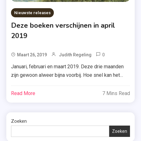
Nieuwste releases
Deze boeken verschijnen in april
2019
0
Tagged
Maart 26, 2019
Judith Regeling
A.W.
Januari, februari en maart 2019. Deze drie maanden
Bruna
zijn gewoon alweer bijna voorbij. Hoe snel kan het
,
gaan?! Gelukkig wachten ons nog genoeg maanden
Bianca
om aan je goede voornemens te denken of om
Read More
7 Mins Read
Toeps
gewoon lekker boeken te lezen. Met deze nieuwe
,
boeken uit april 2019 komt dat vast en zeker goed.
Blossom
Meer weten over een […]
Books
Zoeken
,
Zoeken
Boekerij