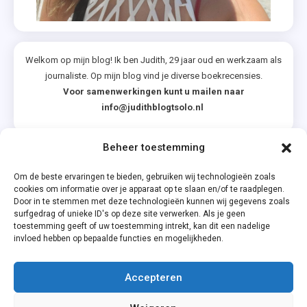
,
Het
Strandhuis
,
Welkom op mijn blog! Ik ben Judith, 29 jaar oud en werkzaam als
Jennifer L.
journaliste. Op mijn blog vind je diverse boekrecensies.
Armentrout
Voor samenwerkingen kunt u mailen naar
info@judithblogtsolo.nl
,
Karakter
Uitgevers
Beheer toestemming
Categorieën
,
Om de beste ervaringen te bieden, gebruiken wij technologieën zoals
Kiki
cookies om informatie over je apparaat op te slaan en/of te raadplegen.
Van
Door in te stemmen met deze technologieën kunnen wij gegevens zoals
Dijk
surfgedrag of unieke ID's op deze site verwerken. Als je geen
toestemming geeft of uw toestemming intrekt, kan dit een nadelige
,
invloed hebben op bepaalde functies en mogelijkheden.
Lucinda
Riley
Accepteren
,
Privacyverklaring
Nathalie