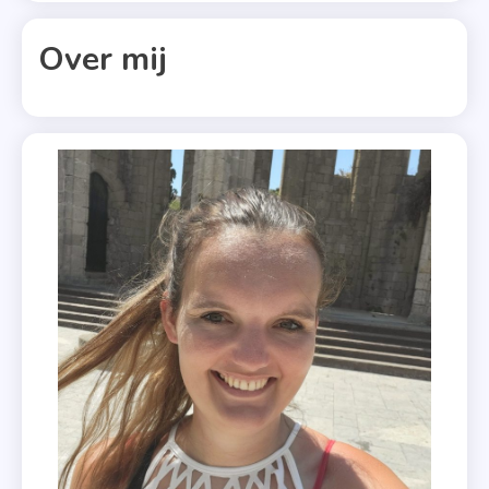
,
De
Over mij
Executie
,
De
Trip
,
Ellen
De
Vriend
,
Het
Lied
Van
Mij
En
Jou