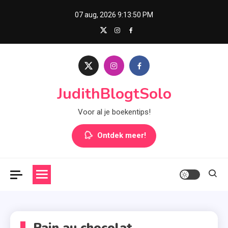
Skip
07 aug, 2026
9:13:50 PM
to
content
JudithBlogtSolo
Voor al je boekentips!
Ontdek meer!
Pain au chocolat