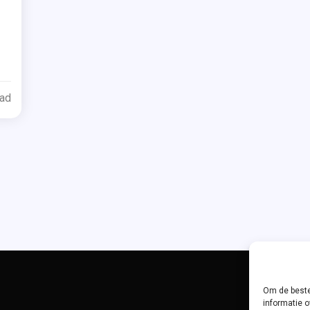
ged
ead
om
j
e
Om de beste
informatie o