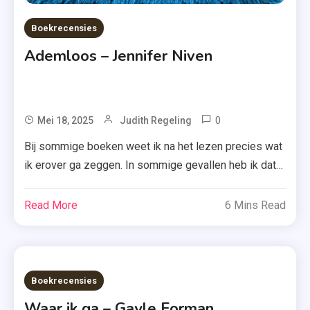
Boekrecensies
Ademloos – Jennifer Niven
0
Tagged
Mei 18, 2025
Judith Regeling
Ademloos
Bij sommige boeken weet ik na het lezen precies wat
,
ik erover ga zeggen. In sommige gevallen heb ik dat
Jennifer
helemaal niet. En laat dat laatste nu aan de hand zijn
Niven
bij ‘Ademloos’ van Jennifer Niven. Vandaag doe ik
Read More
6 Mins Read
,
echter toch een poging. Nog een week te gaan, dan
Moon
heeft Claude haar diploma op zak […]
Uitgevers
,
Boekrecensies
Recensie
,
Waar ik ga – Gayle Forman