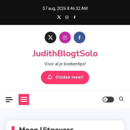
Skip
07 aug, 2026
8:46:33 AM
to
content
JudithBlogtSolo
Voor al je boekentips!
Ontdek meer!
Moon Uitgevers