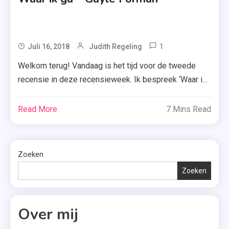
Recensie-
Exemplaaar
,
1
Tagged
Juli 16, 2018
Judith Regeling
Scheiding
Gayle
,
Welkom terug! Vandaag is het tijd voor de tweede
Forman
Young
recensie in deze recensieweek. Ik bespreek ‘Waar ik
,
Adult
ga’ van Gayle Forman. Een boek met een prachtige
If I
cover, maar of het verhaal net zo sterk is? Daar kom je
Read More
7 Mins Read
Stay
zo achter. Op het moment dat Freya haar stem verliest
,
tijdens het opnemen van haar debuutalbum, wil […]
Moon
Uitgevers
Zoeken
,
Zoeken
Waar
Ik Ga
,
Over mij
Young