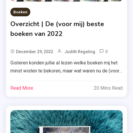
Boeken
Overzicht | De (voor mij) beste
boeken van 2022
0
Tagged
December 29, 2022
Judith Regeling
Alexandri
Gisteren konden jullie al lezen welke boeken mij het
Bellefleur
minst wisten te bekoren, maar wat waren nu de (voor
,
mij) beste boeken van 2022? Ik heb een top-10
Beste
gemaakt, maar: neem de volgorde (op de nr. 1 na) wel
Read More
20 Mins Read
Boeken
met een korreltje zout. Disclaimer: de focus ligt in dit
,
artikel op de woorden ‘voor mij’. […]
Beste
Boeken
2022
,