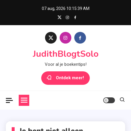
Skip
07 aug, 2026
10:15:40 AM
to
content
JudithBlogtSolo
Voor al je boekentips!
Ontdek meer!
Je bent niet alleen