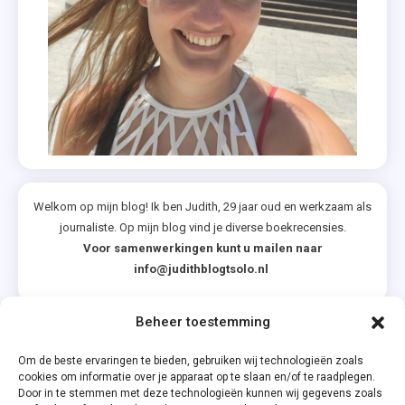
Quint
,
Leesclubs
,
Maart
2022
,
Merlijn
Kamerling
Welkom op mijn blog! Ik ben Judith, 29 jaar oud en werkzaam als
journaliste. Op mijn blog vind je diverse boekrecensies.
,
Voor samenwerkingen kunt u mailen naar
Reading
info@judithblogtsolo.nl
Challenge
,
Beheer toestemming
Recensies
Categorieën
Om de beste ervaringen te bieden, gebruiken wij technologieën zoals
cookies om informatie over je apparaat op te slaan en/of te raadplegen.
Door in te stemmen met deze technologieën kunnen wij gegevens zoals