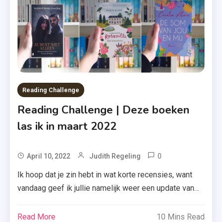
,
,
Merlijn
Romans
Kamerling
,
Meulenhof
Boekerij
,
Reading Challenge
Non
Reading Challenge | Deze boeken
Fictie
,
las ik in maart 2022
Rouwproc
0
Tagged
April 10, 2022
Judith Regeling
Blogtours
Ik hoop dat je zin hebt in wat korte recensies, want
,
vandaag geef ik jullie namelijk weer een update van
Boekerij
mijn Reading Challenge 2022. Ben je dus benieuwd
,
welke boeken ik las in maart 2022 en welke titels
Read More
10 Mins Read