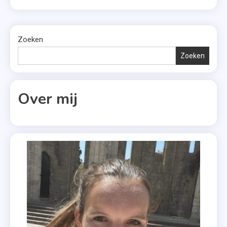
Buddy
daarvan er boven uitstaken? Kijk dan snel door. 13.
Read
Het koetshuis – Karin Quint Historica Laura woont […]
,
Zoeken
Gillian
King
Zoeken
,
Het
Koetshuis
Over mij
,
Isa
Hoes
,
Je
Bent
Niet
Alleen
,
Karin