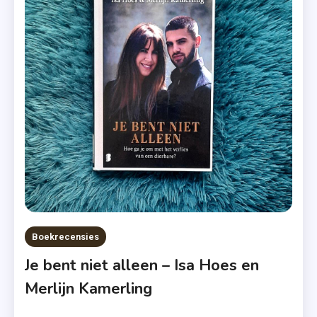
Biografie
,
Colleen
Hoover
,
Dani
Atkins
,
Gillian
King
,
Harry
Cook
Boekrecensies
,
Je bent niet alleen – Isa Hoes en
Isa
Merlijn Kamerling
Hoes
,