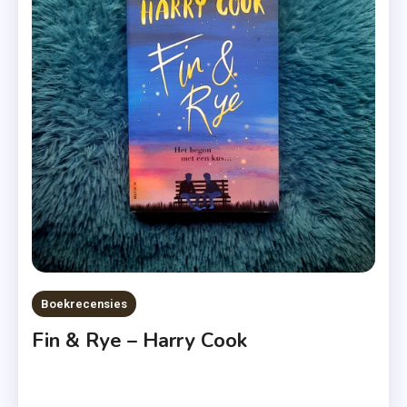
Biografie
,
Colleen
Hoover
,
Dani
Atkins
,
Gillian
King
,
Harry
Cook
Boekrecensies
,
Fin & Rye – Harry Cook
Isa
Hoes
,