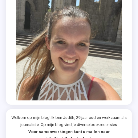
,
,
Must
Romans
Read
,
Panseksuali
,
Transgende
,
Young
Adult
Welkom op mijn blog! Ik ben Judith, 29 jaar oud en werkzaam als
journaliste. Op mijn blog vind je diverse boekrecensies.
Voor samenwerkingen kunt u mailen naar