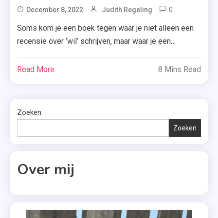
Je
0
Tagged
December 8, 2022
Judith Regeling
Bent
Best
Soms kom je een boek tegen waar je niet alleen een
Niet
Of
Alleen
recensie over ‘wil’ schrijven, maar waar je een
YA
,
recensie van ‘moet’ schrijven. Juist omdat je de
,
Loiza
boodschap daarvan wil overbrengen. Dat heb ik bij ‘Fin
Read More
8 Mins Read
Controversi
Lamers
& Rye’ van Harry Cook. Vandaag vertel ik je waarom!
,
,
Het ene moment kust Fin de goddelijke Jesse; het […]
Fin
Lucinda
&
Zoeken
Riley
Rye
Zoeken
,
,
Madelein
Harry
Kerseboo
Cook
Over mij
,
,
Merlijn
Homoseksua
Kamerling
,
,
LHBGT
Overzicht