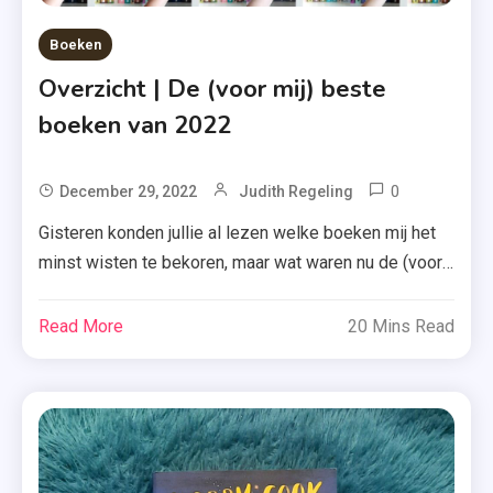
Boeken
Overzicht | De (voor mij) beste
boeken van 2022
0
Tagged
December 29, 2022
Judith Regeling
Alexandri
Gisteren konden jullie al lezen welke boeken mij het
Bellefleur
minst wisten te bekoren, maar wat waren nu de (voor
,
mij) beste boeken van 2022? Ik heb een top-10
Beste
gemaakt, maar: neem de volgorde (op de nr. 1 na) wel
Read More
20 Mins Read
Boeken
met een korreltje zout. Disclaimer: de focus ligt in dit
,
artikel op de woorden ‘voor mij’. […]
Beste
Boeken
2022
,