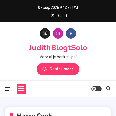
Skip
07 aug, 2026
9:43:36 PM
to
content
JudithBlogtSolo
Voor al je boekentips!
Ontdek meer!
Harry Cook