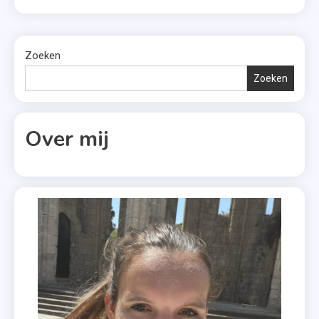
boeken ik aan het einde van het jaar heb gelezen? Kijk
Dani
dan snel mee. 85. Zomers Madrid – Evi Dekker […]
Atkins
,
Zoeken
December
Zoeken
2021
,
Dromen
Over mij
Van
Jou
,
Geluk-
Serie
,
Grenzeloos
Geluk
,
Gstaad