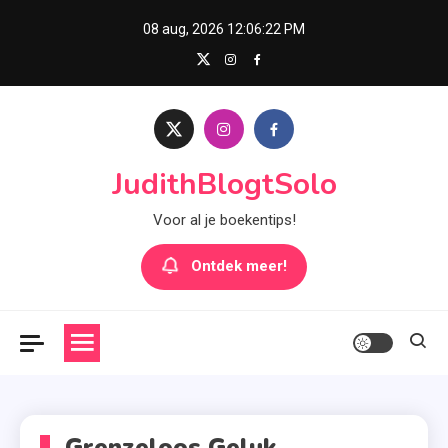
Skip
08 aug, 2026
12:06:23 PM
to
content
JudithBlogtSolo
Voor al je boekentips!
Ontdek meer!
Grenzeloos Geluk