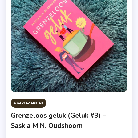
Serie
,
Grenzelo
Geluk
,
Kerst
2022
,
Kerstboek
,
Kerstgelu
,
Kobo
Boekrecensies
Plus
Grenzeloos geluk (Geluk #3) –
,
Saskia M.N. Oudshoorn
Recept
Van