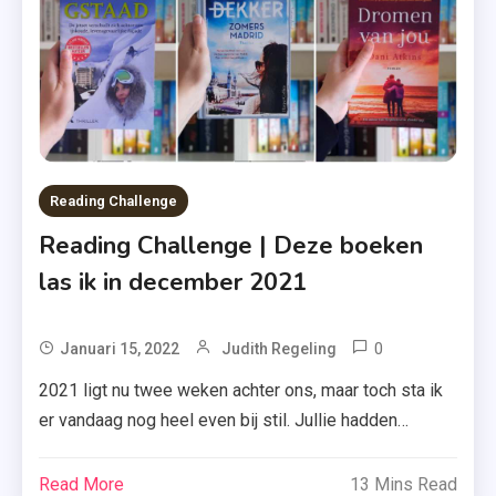
,
Saskia
M.N.
Oudshoorn
,
Zomer
&
Reading Challenge
Keuning
Reading Challenge | Deze boeken
las ik in december 2021
0
Tagged
Januari 15, 2022
Judith Regeling
Boeken
2021 ligt nu twee weken achter ons, maar toch sta ik
,
er vandaag nog heel even bij stil. Jullie hadden
Breekbaar
namelijk nog mijn Reading Challenge-overzicht van
Geluk
december 2021 te goed. Ben je dus benieuwd welke
Read More
13 Mins Read
,