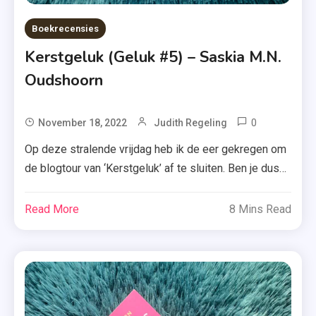
Boekrecensies
Kerstgeluk (Geluk #5) – Saskia M.N.
Oudshoorn
0
Tagged
November 18, 2022
Judith Regeling
Breekbaar
Op deze stralende vrijdag heb ik de eer gekregen om
Geluk
de blogtour van ‘Kerstgeluk’ af te sluiten. Ben je dus
,
benieuwd wat ik van dit nieuwste boek van Saskia
E-
M.N. Oudshoorn vind? Lees dan snel door. De laatste
Read More
8 Mins Read
Book
drukke maanden van het jaar zijn aangebroken in
,
Merwedam. Het restaurant van Laurens en Sjoerd
Eindeloos
loopt prima […]
Geluk
,
Geluk-