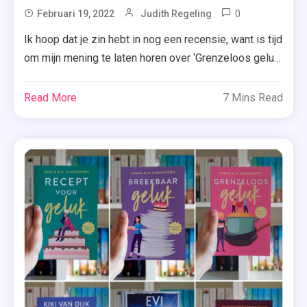
Geluk
0
Tagged
Februari 19, 2022
Judith Regeling
,
Boekenreek
Ik hoop dat je zin hebt in nog een recensie, want is tijd
Saskia
,
om mijn mening te laten horen over ‘Grenzeloos geluk’
M.N.
Breekbaar
van Saskia M.N. Oudshoorn. Benieuwd? Je leest er
Oudshoor
Geluk
hieronder alles over. Spoilers van ‘Recept voor geluk’
Read More
7 Mins Read
,
& ‘Breekbaar geluk’. Wanneer Liv en Matthew een
Geluk-
trouwfeest organiseren, besluit Laurens tijdens de
Serie
romantische hotelovernachting impulsief en […]
,
Grenzeloos
Geluk
,
Recensie
,
Recept
Voor
Geluk