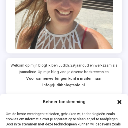
,
Kiki
Van
Dijk
,
Recept
Voor
Geluk
,
Welkom op mijn blog! Ik ben Judith, 29 jaar oud en werkzaam als
journaliste. Op mijn blog vind je diverse boekrecensies.
Saskia
Voor samenwerkingen kunt u mailen naar
M.N.
info@judithblogtsolo.nl
Oudshoorn
Beheer toestemming
Categorieën
Om de beste ervaringen te bieden, gebruiken wij technologieën zoals
cookies om informatie over je apparaat op te slaan en/of te raadplegen.
Door in te stemmen met deze technologieën kunnen wij gegevens zoals