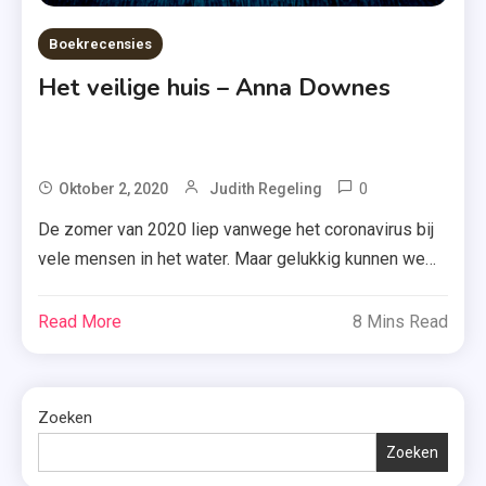
Boekrecensies
Het veilige huis – Anna Downes
0
Tagged
Oktober 2, 2020
Judith Regeling
Anna
De zomer van 2020 liep vanwege het coronavirus bij
Downes
vele mensen in het water. Maar gelukkig kunnen we
,
ons door boeken de wereld overslepen. Ik las
Debuut
onlangs ‘Het veilige huis’ van Anna Downes (waar een
Read More
8 Mins Read
,
Frans landgoed centraal staat) en vandaag vertel ik je
Fontein
erover. Het leven van Emily is op een dieptepunt
Spanning
beland, maar […]
,
Zoeken
Fontein
Zoeken
Thriller