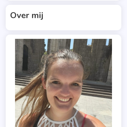
,
Frankrijk
Over mij
,
Frans
Landgoed
,
Het
Veilige
Huis
,
Thriller
,
Uitgeverij
De
Fontein