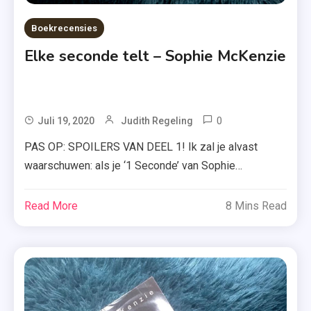
Boekrecensies
Elke seconde telt – Sophie McKenzie
0
Tagged
Juli 19, 2020
Judith Regeling
1
PAS OP: SPOILERS VAN DEEL 1! Ik zal je alvast
Seconde
waarschuwen: als je ‘1 Seconde’ van Sophie
,
McKenzie nog niet hebt gelezen (en dat wel wil), stop
Boeken
dan vooral met lezen. Mocht je wel benieuwd zijn,
Read More
8 Mins Read
,
lees dan hieronder alles over ‘Elke seconde telt’ van
Elke
deze auteur. Charlie en Nat zijn op de vlucht. Hun […]
Seconde
Telt
,
Jeugd