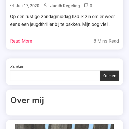
0
Tagged
Juli 17, 2020
Judith Regeling
1
Op een rustige zondagmiddag had ik zin om er weer
Seconde
eens een jeugdthriller bij te pakken. Mijn oog viel
,
direct op ‘1 Seconde’ van Sophie McKenzie.
Boek
Benieuwd of dat een goede keuze was of niet? Ik laat
Read More
8 Mins Read
,
het je hieronder uitgebreid weten. Het leven van
Elke
Charlie verandert in één klap als haar moeder omkomt
Seconde
bij […]
Telt
Zoeken
,
Zoeken
Jeugdthriller
,
Over mij
Recensie
,
Sophie
McKenzie
,