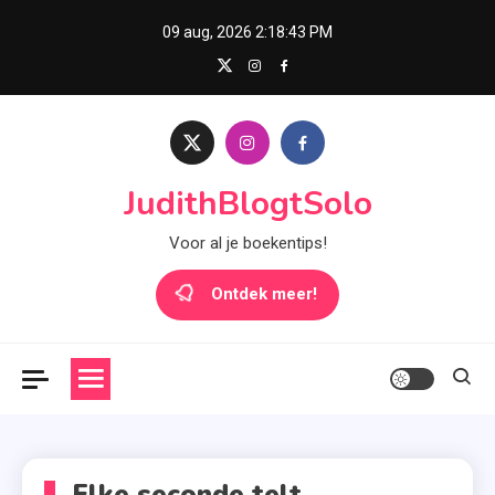
Skip
09 aug, 2026
2:18:44 PM
to
content
JudithBlogtSolo
Voor al je boekentips!
Ontdek meer!
Elke seconde telt