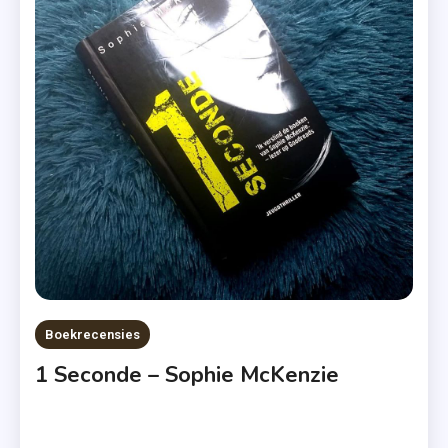
,
Jeugdthriller
,
Recensies
,
Sophie
McKenzie
,
Uitgeverij
De
Fontein
Boekrecensies
1 Seconde – Sophie McKenzie