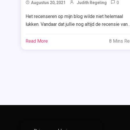
0
Augustus 20, 2021
Judith Regeling
Bib
Het recenseren op mijn blog wilde niet helemaal
,
lukken. Vandaar dat jullie nog altijd de recensie van
De
‘Egotripper’ van Vi Keeland, het boek dat ik al in mei
Ba
2021 las, tegoed hebben. Vandaag is de dag! Scroll
Read More
8 Mins R
,
dus snel door om erachter te komen wat ik van dit
De
boek vond. Emerie is ’s avonds laat […]
Pla
,
Ego
,
Ero
Ro
,
Lie
Of
Lus