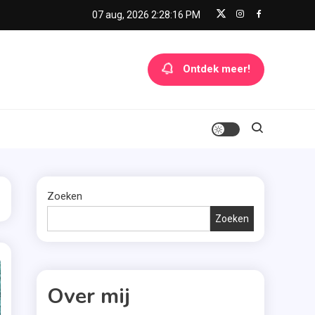
07 aug, 2026
2:28:16 PM
Ontdek meer!
Zoeken
Zoeken
Over mij