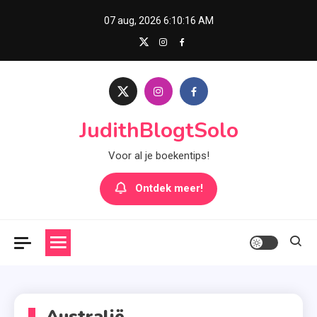
Skip
07 aug, 2026
6:10:17 AM
to
content
JudithBlogtSolo
Voor al je boekentips!
Ontdek meer!
Australië