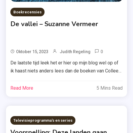
Boekrecensies
De vallei – Suzanne Vermeer
0
Tagged
Oktober 15, 2023
Judith Regeling
A.W.
De laatste tijd leek het er hier op mijn blog wel op of
Bruna
ik haast niets anders lees dan de boeken van Colleen
,
Hoover. Maar niets is minder waar. Vandaag vertel ik
Australië
je immers alles over ‘De vallei’, een korte maar zeker
Read More
5 Mins Read
,
krachtige novelle van Suzanne Vermeer. Emily en
Boekblogger
Christiaan hebben een fijn leven samen […]
,
De
Televisieprogramma's en series
Vallei
,
Voorspelling: Deze landen gaan