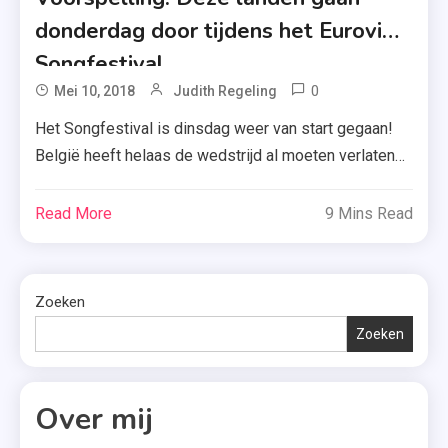
Kort En
donderdag door tijdens het Eurovisie
Krachtig
Songfestival
,
0
Tagged
Mei 10, 2018
Judith Regeling
Novelle
Alexander
,
Het Songfestival is dinsdag weer van start gegaan!
Ryback
Recensie
België heeft helaas de wedstrijd al moeten verlaten
,
,
en vanavond zullen we eindelijk weten of Waylon
Australië
Recensie-
doorgaat. Maar ik kijk nu alvast vooruit: deze landen
Read More
9 Mins Read
,
Exemplaar
mogen op dit moment van mij door. Wacht: we kijken
Eurovisie
,
nog even terug naar de eerste halve finale van het
Songfestival
Spannend
Songfestival. Dinsdag […]
,
Zoeken
,
Liedjesfestijn
Zoeken
Suzanne
,
Vermeer
Noorwegen
,
Over mij
,
Thriller
Songfestival