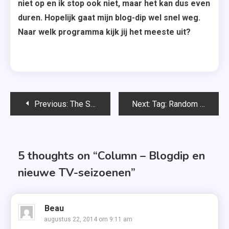
niet op en ik stop ook niet, maar het kan dus even
duren. Hopelijk gaat mijn blog-dip wel snel weg.
Naar welk programma kijk jij het meeste uit?
Bericht
Previous:
The Sunshine Award + Liebster Award
Next:
Tag: Random Question Generator
navigatie
5 thoughts on “
Column – Blogdip en
nieuwe TV-seizoenen
”
Beau
augustus 22, 2014 om 9:11 am