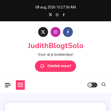
Skip
08 aug, 2026
10:27:37 AM
to
content
JudithBlogtSolo
Voor al je boekentips!
Ontdek meer!