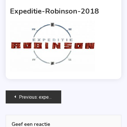
1 MIN READ
Expeditie-Robinson-2018
Bericht
Previous:
expeditie-robinson-2018
navigatie
Geef een reactie