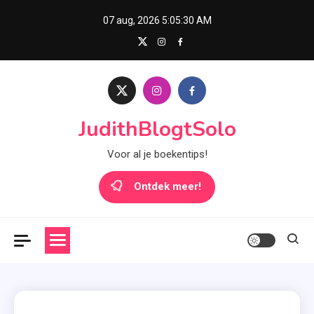
Skip
07 aug, 2026
5:05:31 AM
to
content
JudithBlogtSolo
Voor al je boekentips!
Ontdek meer!