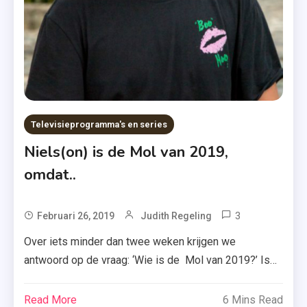
Wie
Is
De
Mol
Televisieprogramma's en series
Niels(on) is de Mol van 2019,
omdat..
3
Tagged
Februari 26, 2019
Judith Regeling
2019
Over iets minder dan twee weken krijgen we
,
antwoord op de vraag: ‘Wie is de Mol van 2019?’ Is
De
het topactrice Sarah Chronis, nieuwslezeres Merel
Mol
Westrik of toch die lieve zanger Niels(on)? De kijkers
Read More
6 Mins Read
,