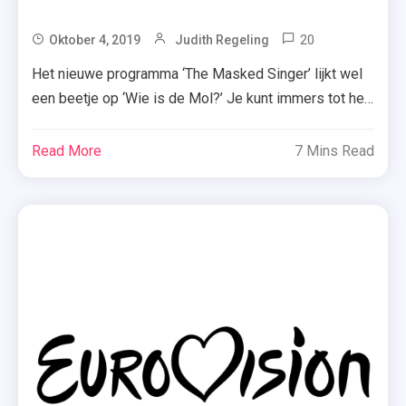
20
Tagged
Oktober 4, 2019
Judith Regeling
Gers
Het nieuwe programma ‘The Masked Singer’ lijkt wel
Pardoel
een beetje op ‘Wie is de Mol?’ Je kunt immers tot het
,
einde gissen wie zich in een pak schuilhoudt. Veel
Guido
namen zijn er al genoemd, maar ik zal mijn
Read More
7 Mins Read
Spek
voorspellingen hieronder delen. Kijk je mee? De
,
Bidspringhaan en de Leeuw De meeste mensen zijn
Nienke
het met […]
Plas
,
Rintje
Ritsma
,
Tania
Kross
,