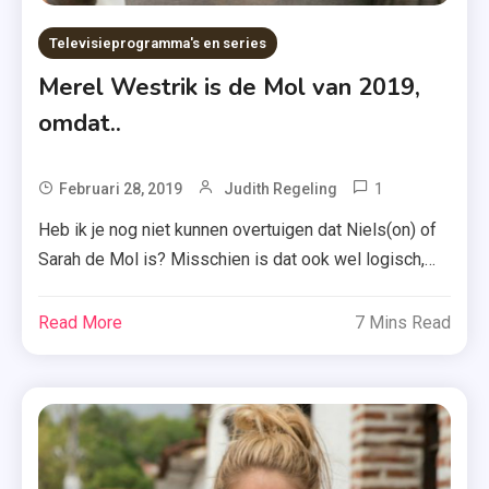
Televisieprogramma's en series
Merel Westrik is de Mol van 2019,
omdat..
1
Tagged
Februari 28, 2019
Judith Regeling
Merel
Heb ik je nog niet kunnen overtuigen dat Niels(on) of
Westrik
Sarah de Mol is? Misschien is dat ook wel logisch,
,
omdat Merel Westrik de Mol is.. Geloof het of niet,
Mol
maar deze hints wijzen naar de nieuwslezeres van
Read More
7 Mins Read
2019
RTL. Spreekt Merel de waarheid? Als journalist heb je
,
natuurlijk één belangrijk doel: de waarheid spreken.
Nieuwsleze
Komt […]
,
RTL
,