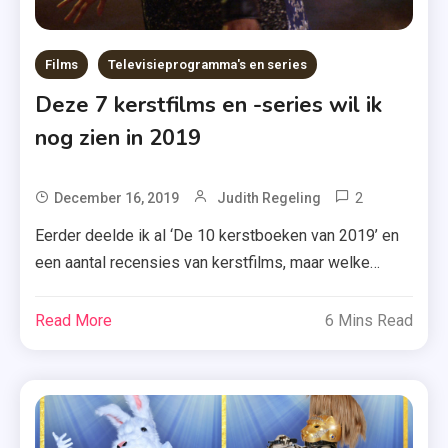
Films
Televisieprogramma's en series
Deze 7 kerstfilms en -series wil ik
nog zien in 2019
2
Tagged
December 16, 2019
Judith Regeling
Hjem
Eerder deelde ik al ‘De 10 kerstboeken van 2019’ en
Til
een aantal recensies van kerstfilms, maar welke
Jul
series of films staan nog op mijn lijstje om dit jaar te
,
bekijken? Ik heb de 7 titels, waar ik het meest naar
Read More
6 Mins Read
Kerst
uitkijk hieronder voor je verzameld. Kijk je mee? The
2019
Holiday Calender ‘The Holiday Calendar’ komt […]
,
Kerstfilms
,