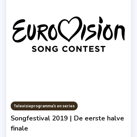
,
Scream
,
Songfestival
2019
,
Too
Late
For
Love
,
Zweden
,
Zwitserland
Televisieprogramma's en series
Songfestival 2019 | De eerste halve
finale