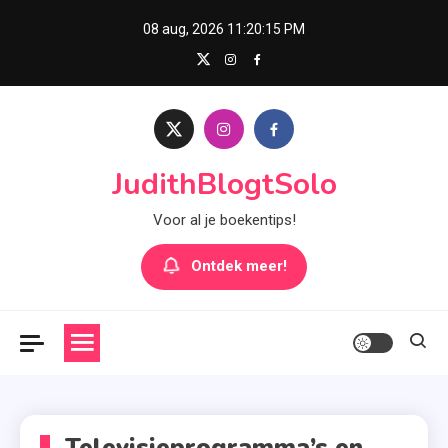
Skip
08 aug, 2026
11:20:16 PM
to
content
JudithBlogtSolo
Voor al je boekentips!
Ontdek meer!
Televisieprogramma’s en