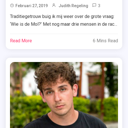
3
Tagged
Februari 27, 2019
Judith Regeling
Actrice
Traditiegetrouw buig ik mij weer over de grote vraag:
,
‘Wie is de Mol?’ Met nog maar drie mensen in de race
Merel
wordt die vraag steeds makkelijker te beantwoorden.
Westrik
Sarah Chronis is namelijk de Mol én wel hierom. Goed
Read More
6 Mins Read
,
gespeeld of toch niet zo slim? Die lieve, onschuldige
Mol
en rustige actrice, die niet kan rekenen, dyslectisch
2019
[…]
,
Nielson
,
Nieuwe
Buren
,
Sarah
Chronis
,