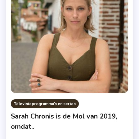
Wie
Is
De
Mol
,
Wie
Is De
Mol
2019
Televisieprogramma's en series
Sarah Chronis is de Mol van 2019,
omdat..