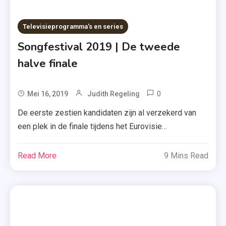
Televisieprogramma's en series
Songfestival 2019 | De tweede
halve finale
0
Tagged
Mei 16, 2019
Judith Regeling
Duncan
De eerste zestien kandidaten zijn al verzekerd van
Laurence
een plek in de finale tijdens het Eurovisie
,
Songfestival 2019. En vanavond strijden nog eens
Eurovisie
achttien kandidaten voor de laatste tien plekken. Wie
Read More
9 Mins Read
Songfestival
gaat er door en wie kan voor de grote finale nog het
,
vliegtuig pakken naar zijn thuisland? Vanavond
Nederland
strijden de volgende achttien landen om […]
,
Rusland