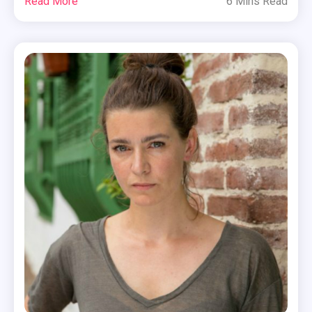
Read More
6 Mins Read
,
uiteraard de grote finale. Vanaf vandaag kun je alles
Eurovisie
over de ontwikkelingen rondom onze Nederlandse
Songfestival
inzending Duncan Laurence lezen in deze blogpost.
,
Wie is […]
Ilse
De
Lange
,
Repetities
,
Songfestival
,
The
Voice
Of
Holland