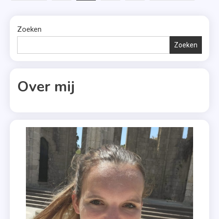
paginering
Liedjesfestijn
,
Zoeken
Noorwegen
Zoeken
,
Songfestival
,
Over mij
Waylon