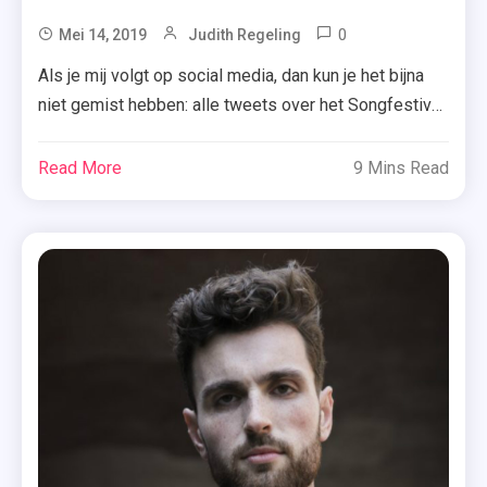
0
Tagged
Mei 14, 2019
Judith Regeling
Belgium
Als je mij volgt op social media, dan kun je het bijna
,
niet gemist hebben: alle tweets over het Songfestival
Cyprus
2019. Onze Nederlandse trots Duncan maakt grote
,
kans om te winnen, maar voordat dat zover is, is het
Read More
9 Mins Read
Eurovisie
eerst tijd voor de eerste halve finale. De zeventien
Songfestival
landen die vanavond strijden voor een plek in […]
,
Eurovision
,
Griekenland
,
Songfestival
2019
,
Tsjechië