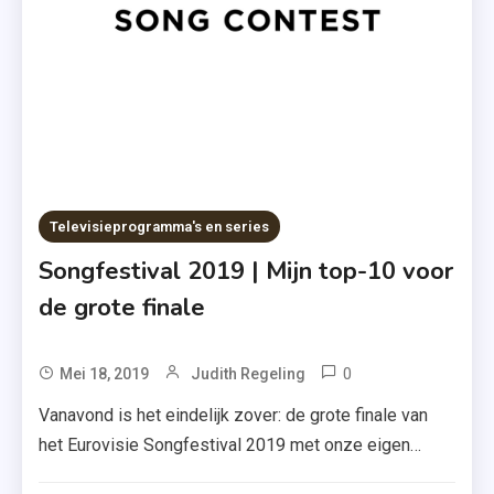
The
Masked
Singer
,
Tim
Douwsma
,
Tineke
Televisieprogramma's en series
Schouten
Songfestival 2019 | Mijn top-10 voor
de grote finale
0
Tagged
Mei 18, 2019
Judith Regeling
Bilal
Vanavond is het eindelijk zover: de grote finale van
Hassani
het Eurovisie Songfestival 2019 met onze eigen
,
Duncan Laurence. Al de hele week staat mijn blog in
Duncan