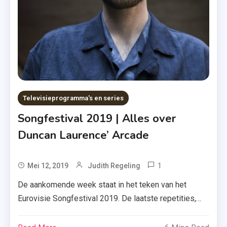
Televisieprogramma's en series
Songfestival 2019 | Alles over
Duncan Laurence’ Arcade
1
Tagged
Mei 12, 2019
Judith Regeling
Arcade
De aankomende week staat in het teken van het
,
Eurovisie Songfestival 2019. De laatste repetities,
Duncan
het openingsevenement (van vandaag) op de oranje
Laurence
loper, de halve finales op dinsdag en donderdag en