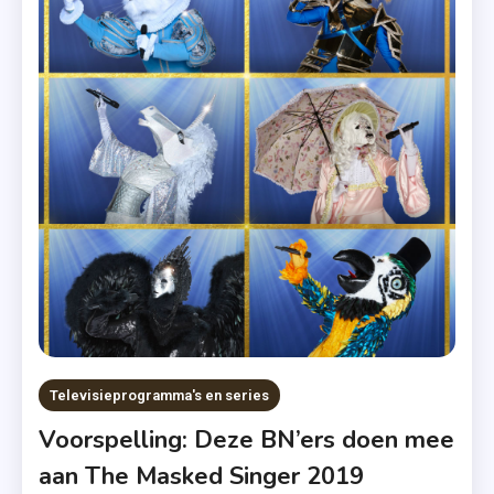
Kerstserie
,
Love
Actually
,
Netflix
,
Videoland
Televisieprogramma's en series
Voorspelling: Deze BN’ers doen mee
aan The Masked Singer 2019