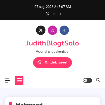
Skip
07 aug, 2026
2:45:07 AM
to
content
JudithBlogtSolo
Voor al je boekentips!
Ontdek meer!
Mahmood