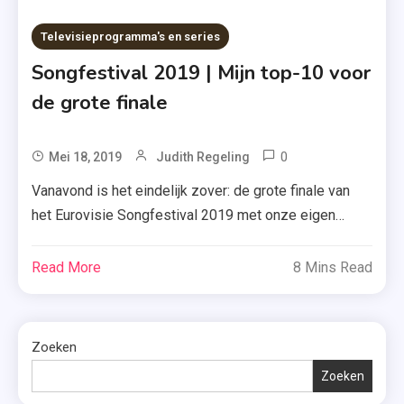
Televisieprogramma's en series
Songfestival 2019 | Mijn top-10 voor
de grote finale
0
Tagged
Mei 18, 2019
Judith Regeling
Bilal
Vanavond is het eindelijk zover: de grote finale van
Hassani
het Eurovisie Songfestival 2019 met onze eigen
,
Duncan Laurence. Al de hele week staat mijn blog in
Duncan
het teken van dit festival, maar nu is het tijd om de
Read More
8 Mins Read
Laurence
balans op te maken. Wie mag er van mij eindigen in de
,
top-10 en wie niet? 26 […]
Eurovisie
Songfestival
Zoeken
,
Zoeken
Mahmood