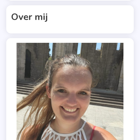
,
Songfestival
Over mij
2019
,
The
Netherlands