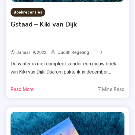
Boekrecensies
Gstaad – Kiki van Dijk
0
Tagged
Januari 9, 2022
Judith Regeling
Gstaad
De winter is niet compleet zonder een nieuw boek
,
van Kiki van Dijk. Daarom pakte ik in december
Kiki
‘Gstaad’ erbij en liet ik me meeslepen naar het
Van
Zwitserse skigebied. Althans, dat was de bedoeling.
Read More
7 Mins Read
Dijk
Benieuwd of het ook is gelukt? Je leest er hieronder
,
meer over. Journalist Puck belandt op een persreis
Thriller
naar Zwitserland in […]
,
Winterboek
,