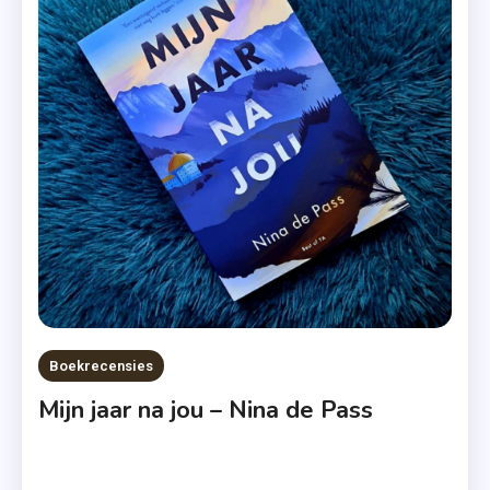
Winterse
Thriller
,
Wintersport
,
Xander
Uitgevers
,
Zwitserland
Boekrecensies
Mijn jaar na jou – Nina de Pass