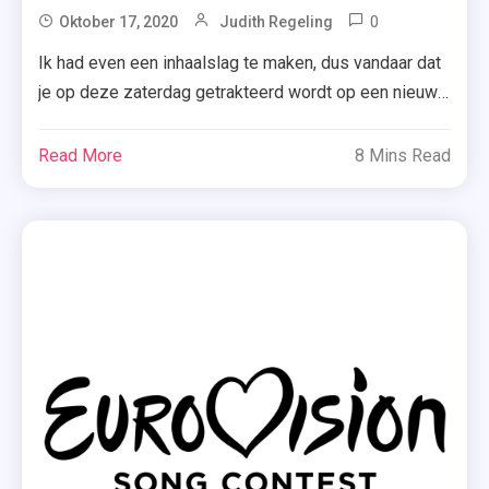
0
Tagged
Oktober 17, 2020
Judith Regeling
'Mijn
Ik had even een inhaalslag te maken, dus vandaar dat
Jaar
je op deze zaterdag getrakteerd wordt op een nieuwe
Na
recensie. Ben je benieuwd wat ik van ‘Mijn jaar na jou’
Jou'
van Nina de Pass vond? Dan ben je hieronder aan het
Read More
8 Mins Read
,
goede adres. Oudjaarsavond, San Franciso. Het feest
Alpen
van het jaar eindigt in een tragisch […]
,
Best
Of
YA
,
Kostschool
,
Nina
De
Pass