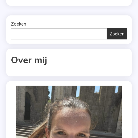
gaat er door en wie kan voor de grote finale nog het
,
vliegtuig pakken naar zijn thuisland? Vanavond
Nederland
strijden de volgende achttien landen om […]
,
Zoeken
Rusland
Zoeken
,
Scream
Over mij
,
Songfestival
2019
,
Too
Late
For
Love
,
Zweden
,