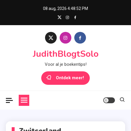
Skip
08 aug, 2026
4:48:53 PM
to
content
JudithBlogtSolo
Voor al je boekentips!
Ontdek meer!
Zwitserland