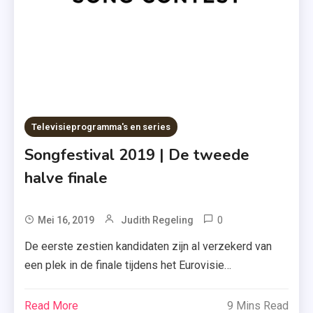
,
Rouwverwerk
,
Young
Adult
,
Zwitserland
Televisieprogramma's en series
Songfestival 2019 | De tweede
halve finale
0
Tagged
Mei 16, 2019
Judith Regeling
Duncan
De eerste zestien kandidaten zijn al verzekerd van
Laurence
een plek in de finale tijdens het Eurovisie
,
Songfestival 2019. En vanavond strijden nog eens
Eurovisie
achttien kandidaten voor de laatste tien plekken. Wie
Read More
9 Mins Read
Songfestival