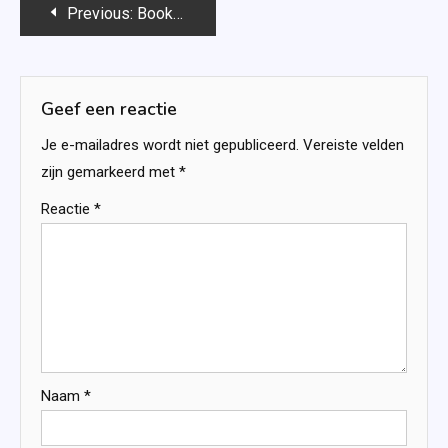
Bericht
Previous:
Bookhaul september 2019
navigatie
Geef een reactie
Je e-mailadres wordt niet gepubliceerd.
Vereiste velden
zijn gemarkeerd met
*
Reactie
*
Naam
*