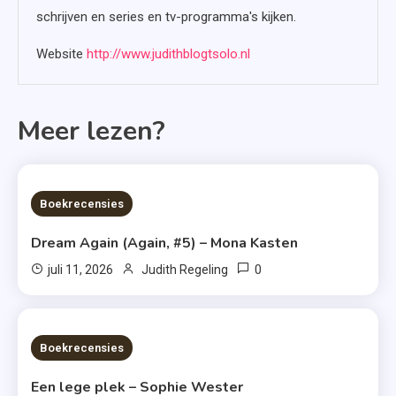
schrijven en series en tv-programma's kijken.
Website
http://www.judithblogtsolo.nl
Meer lezen?
6 MINS READ
Boekrecensies
Dream Again (Again, #5) – Mona Kasten
0
juli 11, 2026
Judith Regeling
6 MINS READ
Boekrecensies
Een lege plek – Sophie Wester