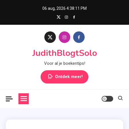
Skip
06 aug, 2026
4:38:12 PM
to
content
JudithBlogtSolo
Voor al je boekentips!
Ontdek meer!