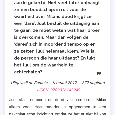
aarde gekerfd. Niet veel later ontvangt
ze een boodschap: in ruil voor de
waarheid over Milans dood krijgt ze
een ‘dare’. Juul besluit de uitdaging aan
te gaan; ze móét weten wat haar broer
is overkomen. Maar dan volgen de
‘dares’ zich in moordend tempo op en
ze zetten Juul helemaal klem. Wie is
de persoon die haar uitdaagt? En lukt
het Juul om de waarheid te
achterhalen?
Uitgeverij de Fontein ~ februari 2017 ~ 272 pagina’s
~
ISBN: 9789026142949
Juul staat er sinds de dood van haar broer Milan
alleen voor. Haar moeder is opgenomen in een
psychiatrische inrichting, omdat ze het er niet bij kon