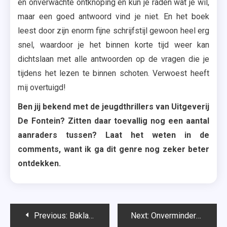
en onverwachte ontknoping en kun je raden wat je wil,
maar een goed antwoord vind je niet. En het boek
leest door zijn enorm fijne schrijfstijl gewoon heel erg
snel, waardoor je het binnen korte tijd weer kan
dichtslaan met alle antwoorden op de vragen die je
tijdens het lezen te binnen schoten. Verwoest heeft
mij overtuigd!
Ben jij bekend met de jeugdthrillers van Uitgeverij
De Fontein? Zitten daar toevallig nog een aantal
aanraders tussen? Laat het weten in de
comments, want ik ga dit genre nog zeker beter
ontdekken.
Bericht
Previous:
Baklava – Jet van Vuuren
Next:
Onverminderd (Flight & Glory #1) – Rebecca Yarros