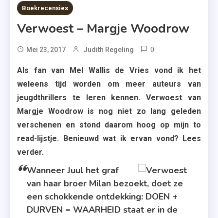
6 MINS READ
Boekrecensies
Verwoest – Margje Woodrow
0
Tagged
Mei 23, 2017
Judith Regeling
De
Als fan van Mel Wallis de Vries vond ik het
Fontein
weleens tijd worden om meer auteurs van
,
jeugdthrillers te leren kennen. Verwoest van
Jeugdthriller
Margje Woodrow is nog niet zo lang geleden
,
verschenen en stond daarom hoog op mijn to
Margje
read-lijstje. Benieuwd wat ik ervan vond? Lees
Woodrow
verder.
Wanneer Juul het graf
van haar broer Milan bezoekt, doet ze
een schokkende ontdekking: DOEN +
DURVEN = WAARHEID staat er in de