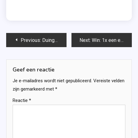
Bericht
Previous:
Duingras (Eilandliefde #1) – Jackie van Laren
Next:
Win: 1x een exemplaar van ‘Ik ken je nog’
navigatie
Geef een reactie
Je e-mailadres wordt niet gepubliceerd.
Vereiste velden
zijn gemarkeerd met
*
Reactie
*