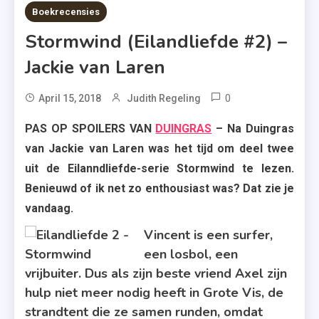
7 MINS READ
Boekrecensies
Stormwind (Eilandliefde #2) –
Jackie van Laren
0
Tagged
April 15, 2018
Judith Regeling
Boekerij
PAS OP SPOILERS VAN
DUINGRAS
– Na Duingras
,
van Jackie van Laren was het tijd om deel twee
Eilandliefde-
uit de Eilanndliefde-serie Stormwind te lezen.
Serie
Benieuwd of ik net zo enthousiast was? Dat zie je
,
vandaag.
Jackie
Van
Vincent is een surfer,
Laren
een losbol, een
,
vrijbuiter. Dus als zijn beste vriend Axel zijn
Roman
hulp niet meer nodig heeft in Grote Vis, de
,
strandtent die ze samen runden, omdat