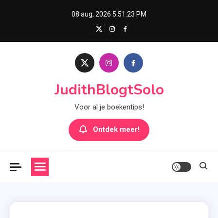
Skip
08 aug, 2026
5:51:24 PM
to
content
JudithBlogtSolo
Voor al je boekentips!
Ontdek meer!