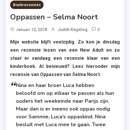
6 MINS READ
Boekrecensies
Oppassen – Selma Noort
0
Tagged
Januari 12, 2018
Judith Regeling
Kinderboek
Mijn website blijft veelzijdig. Zo kon je dinsdag
,
een recensie lezen van een New Adult en zo
Leopold
staat er vandaag een recensie klaar van een
,
kinderboek. Al benieuwd? Lees hieronder mijn
Oppassen
recensie van Oppassen van Selma Noort.
,
Nina en haar broer Luca hebben
Selma
Noort
beloofd om op elkaar te passen als hun
ouders het weekeinde naar Parijs zijn.
Maar dan is er ineens ook oppas nodig
voor Sammie, Luca’s oppaskind. Nina
besluit met Luca mee te gaan. Twee