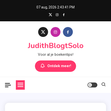
Skip
07 aug, 2026
2:43:42 PM
to
content
JudithBlogtSolo
Voor al je boekentips!
Ontdek meer!