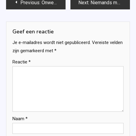
Bericht
Previous:
Onweerstaanbaar (Flight & Glory #4) – Rebecca Yarros
Next:
Niemands meisje – Lydia Rood
navigatie
Geef een reactie
Je e-mailadres wordt niet gepubliceerd.
Vereiste velden
zijn gemarkeerd met
*
Reactie
*
Naam
*