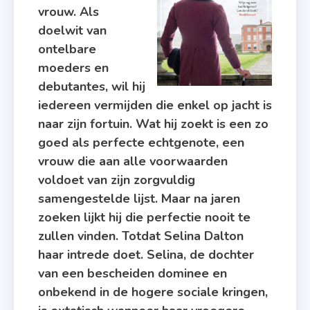
Brief
vrouw. Als
,
doelwit van
Mr.
ontelbare
Malcolms
moeders en
Lijst
debutantes, wil hij
,
iedereen vermijden die enkel op jacht is
Roman
naar zijn fortuin. Wat hij zoekt is een zo
,
goed als perfecte echtgenote, een
Suzanne
vrouw die aan alle voorwaarden
Allain
voldoet van zijn zorgvuldig
,
samengestelde lijst. Maar na jaren
Verhaal
zoeken lijkt hij die perfectie nooit te
zullen vinden. Totdat Selina Dalton
haar intrede doet. Selina, de dochter
van een bescheiden dominee en
onbekend in de hogere sociale kringen,