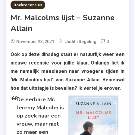
8 MINS READ
Boekrecensies
Mr. Malcolms lijst – Suzanne
Allain
0
Tagged
November 23, 2021
Judith Regeling
A.W.
Ook op deze dinsdag staat er natuurlijk weer een
Bruna
nieuwe recensie voor jullie klaar. Onlangs liet ik
Uitgevers
me namelijk meeslepen naar vroegere tijden in
,
‘Mr Malcolms lijst’ van Suzanne Allain. Benieuwd
Debuut
hoe dat uitstapje is bevallen? Ik vertel je erover.
,
Historisch
De eerbare Mr.
Roman
Jeremy Malcolm is
,
op zoek naar een
Miss
vrouw, maar niet
Lattimore'
zo maar een