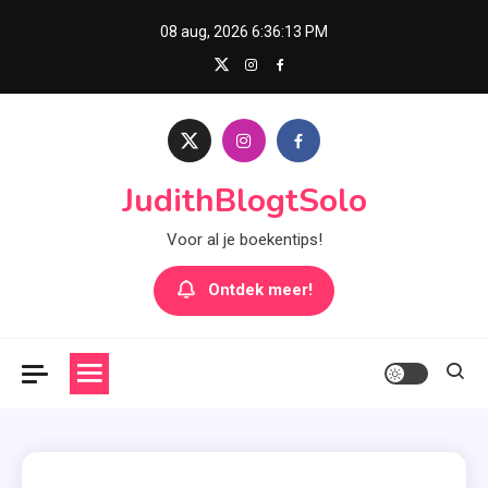
Skip
08 aug, 2026
6:36:14 PM
to
content
JudithBlogtSolo
Voor al je boekentips!
Ontdek meer!