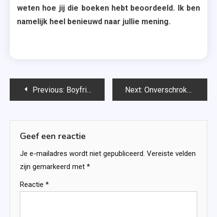
weten hoe jij die boeken hebt beoordeeld. Ik ben
namelijk heel benieuwd naar jullie mening.
Bericht
Previous:
Boyfriend material – Alexis Hall
Next:
Onverschrokken (Flight & Glory #5) – Rebecca Yarros
navigatie
Geef een reactie
Je e-mailadres wordt niet gepubliceerd.
Vereiste velden
zijn gemarkeerd met
*
Reactie
*