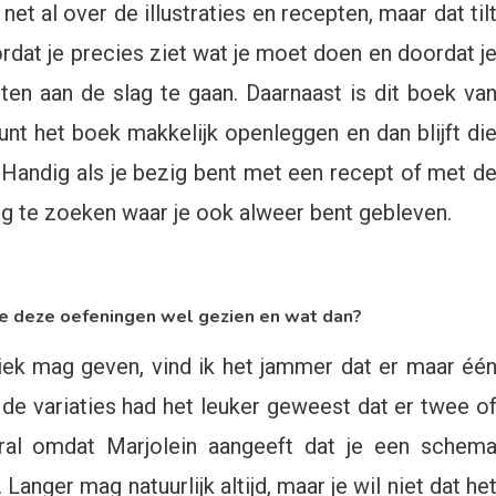
et al over de illustraties en recepten, maar dat til
rdat je precies ziet wat je moet doen en doordat j
ten aan de slag te gaan. Daarnaast is dit boek va
unt het boek makkelijk openleggen en dan blijft di
 Handig als je bezig bent met een recept of met d
rug te zoeken waar je ook alweer bent gebleven.
 deze oefeningen wel gezien en wat dan?
tiek mag geven, vind ik het jammer dat er maar éé
de variaties had het leuker geweest dat er twee o
oral omdat Marjolein aangeeft dat je een schem
nger mag natuurlijk altijd, maar je wil niet dat he