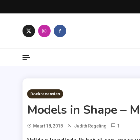
Skip
to
content
7 MINS READ
Boekrecensies
Models in Shape – M
1
Tagg
Maart 18, 2018
Judith Regeling
Marjole