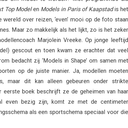
xt Top Model
en
Models in Paris of Kaapstad
is he
e wereld over reizen, ‘even’ mooi op de foto staa
s. Maar zo makkelijk als het lijkt, zo is het zeke
modellencoach Marjolein Vreeke. Op jonge leeftij
del) gescout en toen kwam ze erachter dat vee
arom bedacht zij ‘Models in Shape’ om samen me
porten op de juiste manier. Ja, modellen moete
s, maar dit kan alleen gebeuren onder strikt
ar eerste boek beschrijft ze de geheimen van haa
al even bezig zijn, komt ze met de centimete
ingsschema als een sportschema speciaal voor di