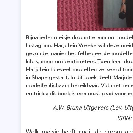
Bijna ieder meisje droomt ervan om model
Instagram. Marjolein Vreeke wil deze mei
gezonde manier het felbegeerde modellenl
kilo’s, maar om centimeters. Toen haar do
Marjolein hoeveel modellen verkeerd train
in Shape gestart. In dit boek deelt Marjo
modellenlichaam bereikbaar. Vol met rece
en tricks: dit boek is een must read voor 
A.W. Bruna Uitgevers (Lev. Uit
ISBN:
Welk meisje heeft nooit de droom g