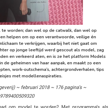
 te worden; dan wel op de catwalk, dan wel op
den helpen om op een verantwoorde, veilige én
ichaam te verkrijgen, waarbij het niet gaat om
chter op jonge leeftijd werd gescout als model, zag
den en verkeerd aten, en is ze het platform Models
lein de geheimen van haar aanpak, en maakt zo een
pten, work-outschema’s, achtergrondverhalen, tips
meisjes met modellenaspiraties.
geverij) ~ februari 2018 ~ 176 pagina’s ~
 9789400509320
ehad om model te worden? Met programma’s al