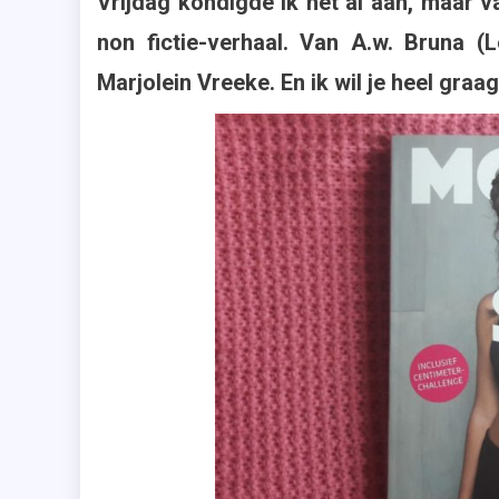
Vrijdag kondigde ik het al aan, maar 
Vreeke
,
non fictie-verhaal. Van A.w. Bruna (
Modell
Marjolein Vreeke. En ik wil je heel graa
,
Models
In
Shape
,
Sporte
,
Work-
Out