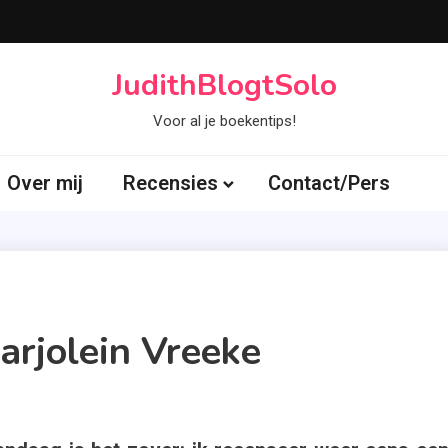
JudithBlogtSolo
Voor al je boekentips!
Over mij
Recensies
Contact/Pers
arjolein Vreeke
ed
in