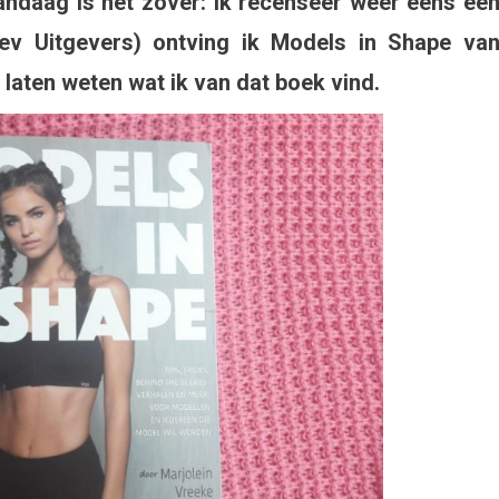
vandaag is het zover: ik recenseer weer eens ee
Lev Uitgevers) ontving ik Models in Shape va
enwereld
g laten weten wat ik van dat boek vind.
n