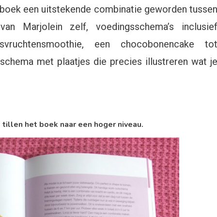
et boek een uitstekende combinatie geworden tusse
an Marjolein zelf, voedingsschema’s inclusie
svruchtensmoothie, een chocobonencake to
schema met plaatjes die precies illustreren wat j
 tillen het boek naar een hoger niveau.