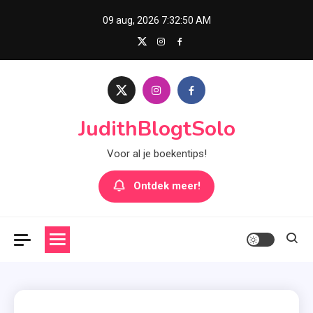
Skip
09 aug, 2026
7:32:51 AM
to
content
JudithBlogtSolo
Voor al je boekentips!
Ontdek meer!