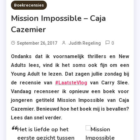
7 MINS READ
Boekrecensies
Mission Impossible – Caja
Cazemier
0
Tagged
September 26, 2017
Judith Regeling
Caja
Ondanks dat ik voornamelijk thrillers en New
Cazemier
Adults lees, vind ik het soms ook fijn om een
,
Young Adult te lezen. Dat zagen jullie zondag bij
Mission
de recensie van
#LaatsteVlog
van Carry Slee.
Impossibl
Vandaag recenseer ik opnieuw een boek voor
,
jongeren getiteld Mission Impossible van Caja
Uitgeverij
Ploegsma
Cazemier. Benieuwd hoe het boek mij is bevallen?
Lees dan snel verder.
Het is liefde op het
eerste gezicht tussen