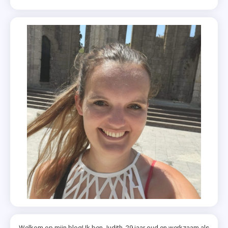
Welkom op mijn blog! Ik ben Judith, 29 jaar oud en werkzaam als