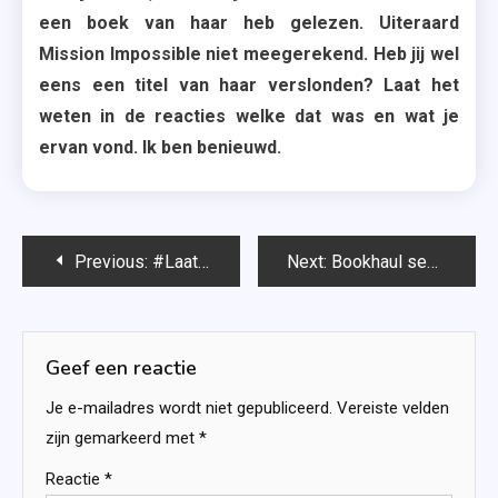
een boek van haar heb gelezen. Uiteraard
Mission Impossible niet meegerekend. Heb jij wel
eens een titel van haar verslonden? Laat het
weten in de reacties welke dat was en wat je
ervan vond. Ik ben benieuwd.
Bericht
Previous:
#LaatsteVlog – Carry Slee
Next:
Bookhaul september 2017
navigatie
Geef een reactie
Je e-mailadres wordt niet gepubliceerd.
Vereiste velden
zijn gemarkeerd met
*
Reactie
*