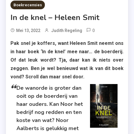
7 MINS READ
Boekrecensies
In de knel – Heleen Smit
0
Tagged
Mei 13, 2022
Judith Regeling
Boek
Pak snel je koffers, want Heleen Smit neemt ons
,
in haar boek ‘In de knel’ mee naar… de boerderij.
Boekrecensie
Of dat leuk wordt? Tja, daar kan ik niets over
,
zeggen. Ben je wel benieuwd wat ik van dit boek
Boerderij
vond? Scroll dan maar snel door.
,
De wanorde is groter dan
Boerenleven
ooit op de boerderij van
,
haar ouders. Kan Noor het
Crime
Compagnie
bedrijf nog redden en ten
,
koste van wat? Noor
Heleen
Aalberts is gelukkig met
Smit