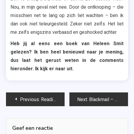
Nou, in mijn geval niet nee. Door de ontknoping – die
misschien net te lang op zich liet wachten – ben ik
dan ook niet teleurgesteld. Zeker niet zelfs. Het liet
me zelfs enigszins verbaasd en geshocked achter.
Heb jij al eens een boek van Heleen Smit
gelezen? Ik ben heel benieuwd naar je mening,
dus laat het gerust weten in de comments
hieronder. Ik kijk er naar uit.
Bericht
Previous:
Reading Challenge | Deze boeken las ik in april 2022
Next:
Blackmail – Cis Meijer
navigatie
Geef een reactie