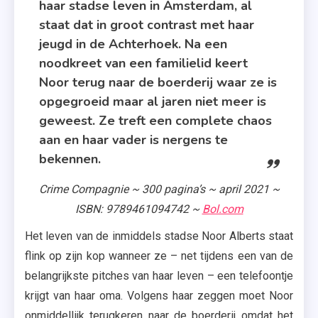
haar stadse leven in Amsterdam, al
,
staat dat in groot contrast met haar
In
jeugd in de Achterhoek. Na een
De
noodkreet van een familielid keert
Knel
Noor terug naar de boerderij waar ze is
,
opgegroeid maar al jaren niet meer is
Recensie-
geweest. Ze treft een complete chaos
Exemplaar
aan en haar vader is nergens te
,
bekennen.
Thriller
Crime Compagnie ~ 300 pagina’s ~ april 2021 ~
ISBN: 9789461094742 ~
Bol.com
Het leven van de inmiddels stadse Noor Alberts staat
flink op zijn kop wanneer ze – net tijdens een van de
belangrijkste pitches van haar leven – een telefoontje
krijgt van haar oma. Volgens haar zeggen moet Noor
onmiddellijk terugkeren naar de boerderij omdat het