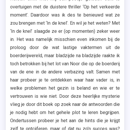
overtuigen met de duistere thriller ‘Op het verkeerde
moment’. Daardoor was ik des te benieuwd wat ze
zou brengen met ‘In de knel’. En wil je het weten? Met
‘In de knel’ slaagde ze er (op momenten) zeker weer
in. Het was namelijk misschien even inkomen bij de
proloog door de wat lastige vaktermen uit de
boerderijwereld, maar bladzijde na bladzijde raakte ik
toch betrokken bij het lot van Noor die op de boerderij
van de ene in de andere verbazing valt. Samen met
haar probeer je te ontdekken waar haar vader is, in
welke problemen het gezin is beland en wie er te
vertrouwen is wie niet. Door deze heerlijke mysterie
vlieg je door dit boek op zoek naar de antwoorden die
je nodig hebt om het gehele plot te leren begrijpen.
Ondertussen probeer je het aan de hints die je krijgt
zelf te ontcijferen, maar of dat nu zo’n succes was?