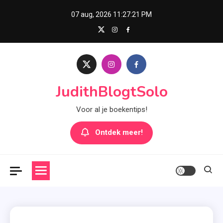
Skip
07 aug, 2026
11:27:22 PM
to
content
JudithBlogtSolo
Voor al je boekentips!
Ontdek meer!