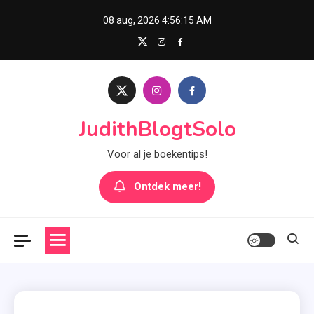
Skip
08 aug, 2026
4:56:16 AM
to
content
JudithBlogtSolo
Voor al je boekentips!
Ontdek meer!