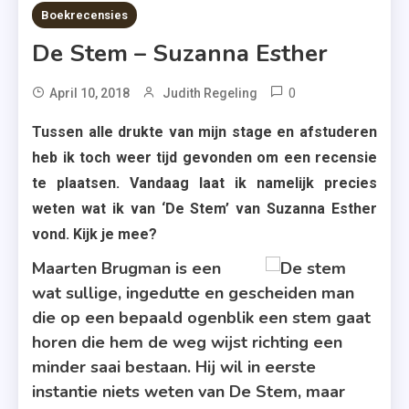
7 MINS READ
Boekrecensies
De Stem – Suzanna Esther
0
Tagged
April 10, 2018
Judith Regeling
De
Tussen alle drukte van mijn stage en afstuderen
Stem
heb ik toch weer tijd gevonden om een recensie
,
te plaatsen. Vandaag laat ik namelijk precies
Futuro
weten wat ik van ‘De Stem’ van Suzanna Esther
Uitgevers
vond. Kijk je mee?
,
Roman
Maarten Brugman is een
,
wat sullige, ingedutte en gescheiden man
Suzanna
die op een bepaald ogenblik een stem gaat
Esther
horen die hem de weg wijst richting een
minder saai bestaan. Hij wil in eerste
instantie niets weten van De Stem, maar