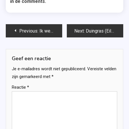
in de comments.
Bericht
Previous:
Ik weet alleen mijn naam nog – C.J. Cooke
Next:
Duingras (Eilandliefde #1) – Jackie van Laren
navigatie
Geef een reactie
Je e-mailadres wordt niet gepubliceerd.
Vereiste velden
zijn gemarkeerd met
*
Reactie
*