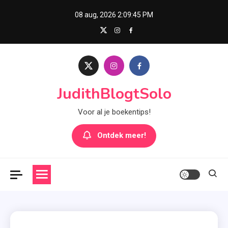
Skip
08 aug, 2026
2:09:46 PM
to
content
JudithBlogtSolo
Voor al je boekentips!
Ontdek meer!