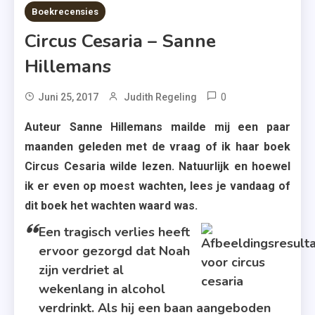
6 MINS READ
Boekrecensies
Circus Cesaria – Sanne
Hillemans
0
Tagged
Juni 25, 2017
Judith Regeling
Ave
Auteur Sanne Hillemans mailde mij een paar
Cesaria
maanden geleden met de vraag of ik haar boek
,
Circus Cesaria wilde lezen. Natuurlijk en hoewel
Circus
ik er even op moest wachten, lees je vandaag of
Cesaria
dit boek het wachten waard was.
,
New
Een tragisch verlies heeft
Adult
ervoor gezorgd dat Noah
,
zijn verdriet al
Sanne
wekenlang in alcohol
Hillemans
verdrinkt. Als hij een baan aangeboden