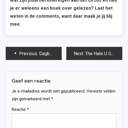
Wat zijn jouw herinneringen aan het circus en heb
je er weleens een boek over gelezen? Laat het
weten in de comments, want daar maak je jij blij
mee.
Bericht
Previous:
Dagboek van een minnares – Anoniem
Next:
The Hate U Give – Angie Thomas
navigatie
Geef een reactie
Je e-mailadres wordt niet gepubliceerd.
Vereiste velden
zijn gemarkeerd met
*
Reactie
*