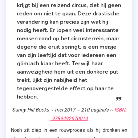
,
krijgt bij een reizend circus, ziet hij geen
Sunny
reden om niet te gaan. Deze drastische
Hill
verandering kan precies zijn wat hij
Books
nodig heeft. Er lopen veel interessante
mensen rond op het circusterrein, maar
degene die eruit springt, is een meisje
van zijn leeftijd dat voor iedereen een
glimlach klaar heeft. Terwijl haar
aanwezigheid hem uit een donkere put
trekt, lijkt zijn nabijheid het
tegenovergestelde effect op haar te
hebben.
Sunny Hill Books ~ mei 2017 ~ 210 pagina’s ~
ISBN:
9789492670014
Noah zit diep in een rouwproces als hij dronken en