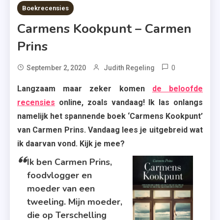
7 MINS READ
Boekrecensies
Carmens Kookpunt – Carmen
Prins
0
Tagged
September 2, 2020
Judith Regeling
Boek
Langzaam maar zeker komen
de beloofde
,
recensies
online, zoals vandaag! Ik las onlangs
Boeken
namelijk het spannende boek ‘Carmens Kookpunt’
,
van Carmen Prins. Vandaag lees je uitgebreid wat
Carmen
ik daarvan vond. Kijk je mee?
Prins
,
Ik ben Carmen Prins,
Carmens
foodvlogger en
Kookpunt
moeder van een
,
tweeling. Mijn moeder,
Crime
die op Terschelling