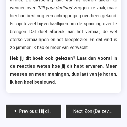
wensen over.
‘Kill your darlings’
zeggen ze vaak, maar
hier had best nog een schrappoging overheen gekund.
Er zijn teveel bij-verhaallijnen om de spanning over te
brengen. Dat doet afbreuk: aan het verhaal, de wel
sterke verhaallijnen en het leesplezier. En dat vind ik
zo jammer. Ik had er meer van verwacht.
Heb jij dit boek ook gelezen? Laat dan vooral in
de reacties weten hoe jij dit hebt ervaren. Meer
mensen en meer meningen, dus laat van je horen.
Ik ben heel benieuwd.
Bericht
Previous:
Hij die blijft (Long Acre #2) – Roni Loren
Next:
Zon (De zeven zussen #6) – Lucinda Riley
navigatie