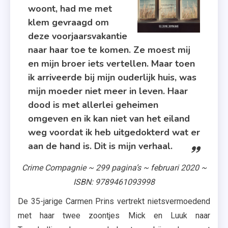
Compagnie
woont, had me met
,
klem gevraagd om
Nederland
deze voorjaarsvakantie
Auteur
naar haar toe te komen. Ze moest mij
,
en mijn broer iets vertellen. Maar toen
Recensies
ik arriveerde bij mijn ouderlijk huis, was
,
mijn moeder niet meer in leven. Haar
Thriller
dood is met allerlei geheimen
omgeven en ik kan niet van het eiland
weg voordat ik heb uitgedokterd wat er
aan de hand is. Dit is mijn verhaal.
Crime Compagnie ~ 299 pagina’s ~ februari 2020 ~
ISBN: 9789461093998
De 35-jarige Carmen Prins vertrekt nietsvermoedend
met haar twee zoontjes Mick en Luuk naar