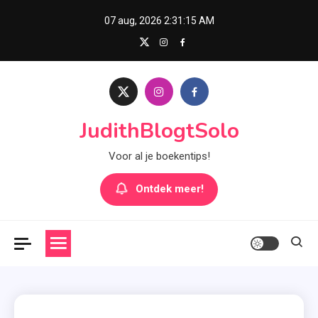
Skip
07 aug, 2026
2:31:16 AM
to
content
JudithBlogtSolo
Voor al je boekentips!
Ontdek meer!