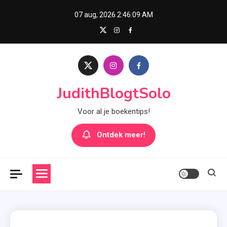
Skip
07 aug, 2026
2:46:10 AM
to
content
JudithBlogtSolo
Voor al je boekentips!
Ontdek meer!