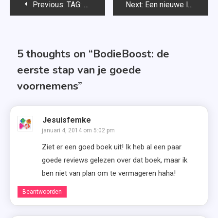
Bericht
Previous:
TAG: The Wonderfull Project
Next:
Een nieuwe lay-out
navigatie
5 thoughts on “
BodieBoost: de
eerste stap van je goede
voornemens
”
Jesuisfemke
januari 4, 2014 om 5:02 pm
Ziet er een goed boek uit! Ik heb al een paar
goede reviews gelezen over dat boek, maar ik
ben niet van plan om te vermageren haha!
Beantwoorden