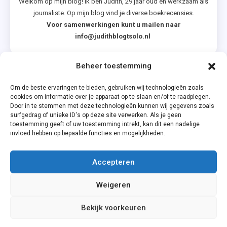
Welkom op mijn blog! Ik ben Judith, 29 jaar oud en werkzaam als
journaliste. Op mijn blog vind je diverse boekrecensies.
Voor samenwerkingen kunt u mailen naar
info@judithblogtsolo.nl
Beheer toestemming
Categorieën
Om de beste ervaringen te bieden, gebruiken wij technologieën zoals
cookies om informatie over je apparaat op te slaan en/of te raadplegen.
Door in te stemmen met deze technologieën kunnen wij gegevens zoals
surfgedrag of unieke ID's op deze site verwerken. Als je geen
toestemming geeft of uw toestemming intrekt, kan dit een nadelige
invloed hebben op bepaalde functies en mogelijkheden.
Accepteren
Privacyverklaring
Weigeren
Cookiebeleid (EU)
Bekijk voorkeuren