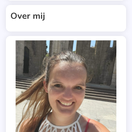
Claassen
,
Over mij
Heerlijk
Duurt
Het
Langst
,
Jill
Mansell
,
Lis
Lucassen
,
Londen
&
Seattle
,