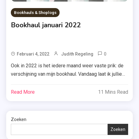
Bookhauls & Shoplogs
Bookhaul januari 2022
0
Tagged
Februari 4, 2022
Judith Regeling
Alexandria
Ook in 2022 is het iedere maand weer vaste prik: de
Bellefleur
verschijning van mijn bookhaul. Vandaag laat ik jullie
,
daarom zien welke boeken ik kocht of kreeg in januari
Bookhaul
2022. Kijk je mee? Scroll dan maar snel naar beneden.
Read More
11 Mins Read
Januari
Londen & Seattle – Alexandria Bellefleur ‘Londen &
2022
Seattle’ van Alexandria Bellefleur gaat over Brendon,
,
die […]
Briefpost
Zoeken
,
Zoeken
Chantal