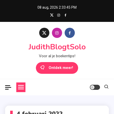
Skip
08 aug, 2026
2:33:45 PM
to
content
JudithBlogtSolo
Voor al je boekentips!
Ontdek meer!
4 februari 2022