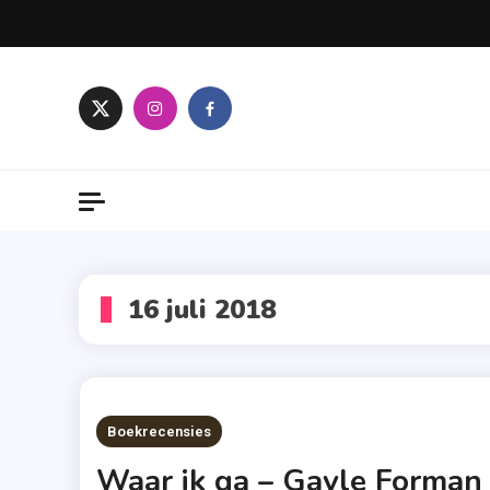
Skip
to
content
16 juli 2018
Boekrecensies
Waar ik ga – Gayle Forman