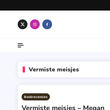
Skip
to
content
Vermiste meisjes
Boekrecensies
Vermiste meisjes – Megan