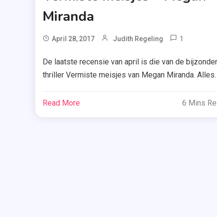
Miranda
1
Tagg
April 28, 2017
Judith Regeling
De
De laatste recensie van april is die van de bijzonde
Fontein
thriller Vermiste meisjes van Megan Miranda. Alles
,
gebeurt namelijk niet chronologisch, maar wordt
Megan
achterstevoren afgespeeld. Benieuwd hoe ik dat h
Miranda
Read More
6 Mins R
ervaren? Lees dan snel mijn recensie. Nicolette (Ni
,
voor vrienden) is terug in Cooley Ridge om voor haa
Vermist
Meisjes
hulpbehoevende vader te zorgen. Tien jaar daarvoor
is […]