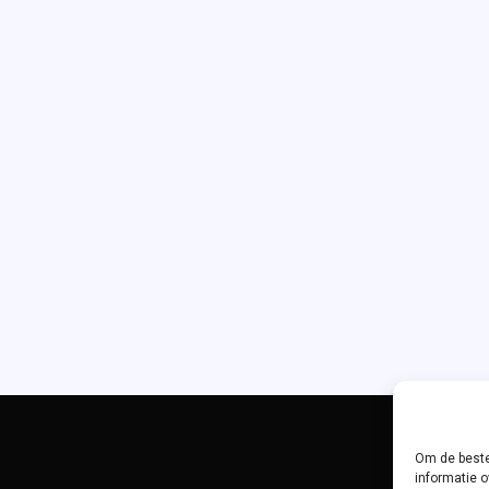
Me
Met
Rust
,
Onbetrouwb
,
Vermiste
Meisjes
,
Xander
Uitgevers
Om de beste
informatie o