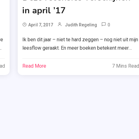
in april ’17
ed
0
Tagged
April 7, 2017
Judith Regeling
Aw
re
Ik ben dit jaar – niet te hard zeggen – nog niet uit mijn
Bruna
leesflow geraakt. En meer boeken betekent meer
,
leesvoer op mijn blog, dus ik lees lekker door in mijn
De
eb
vrije momenten. Vandaag introduceer ik de recensies
Fontein
ead
Read More
7 Mins Rea
c
die je in april 2017 kunt verwachten. 15 april: Stouter
,
r
#4 Onbetrouwbaar De Londense Pippa Cox […]
e
Donker
Water
,
Ibiza
De
Erfenis
,
Laat