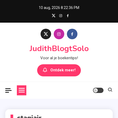
Skip
10 aug, 2026
8:22:37 PM
to
content
JudithBlogtSolo
Voor al je boekentips!
Ontdek meer!
stagiair