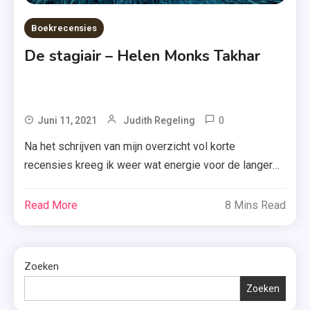
Boekrecensies
De stagiair – Helen Monks Takhar
0
Tagged
Juni 11, 2021
Judith Regeling
De
Na het schrijven van mijn overzicht vol korte
Stagiair
recensies kreeg ik weer wat energie voor de langere
,
stukken! Let dus maar goed op. Vandaag lees je alles
Helen
over de thriller ‘De stagiair’ van Helen Monks Takhar.
Read More
8 Mins Read
Monks
Heeft dit boek mij overtuigd? Je leest het hieronder.
Takhar
Voor hoofdredacteur Katherine zijn alle stagiairs
,
hetzelfde: verwende millennials, die […]
Millennials
Zoeken
,
Zoeken
Stagelopen