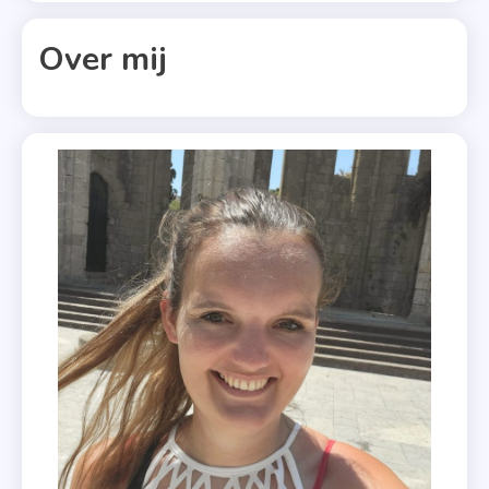
,
Over mij
Stagiair
,
Thriller
,
Xander
Uitgevers