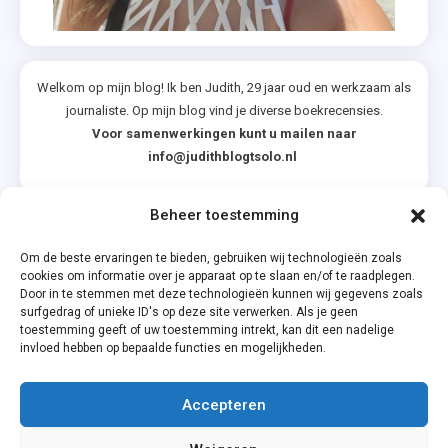
Welkom op mijn blog! Ik ben Judith, 29 jaar oud en werkzaam als
journaliste. Op mijn blog vind je diverse boekrecensies.
Voor samenwerkingen kunt u mailen naar
info@judithblogtsolo.nl
Beheer toestemming
Categorieën
Om de beste ervaringen te bieden, gebruiken wij technologieën zoals
cookies om informatie over je apparaat op te slaan en/of te raadplegen.
Door in te stemmen met deze technologieën kunnen wij gegevens zoals
surfgedrag of unieke ID's op deze site verwerken. Als je geen
toestemming geeft of uw toestemming intrekt, kan dit een nadelige
invloed hebben op bepaalde functies en mogelijkheden.
Accepteren
Privacyverklaring