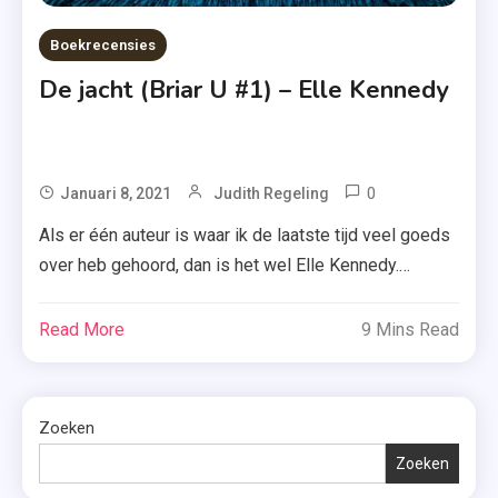
Boekrecensies
De jacht (Briar U #1) – Elle Kennedy
0
Tagged
Januari 8, 2021
Judith Regeling
Boek
Als er één auteur is waar ik de laatste tijd veel goeds
1
over heb gehoord, dan is het wel Elle Kennedy.
,
Natuurlijk wilde ik dat als groot New Adult-liefhebber
De
ook eens zelf ontdekken (naast ‘De deal’), dus
Read More
9 Mins Read
Jacht
vandaar dat de recensie van ‘De jacht’ niet kon
,
ontbreken. Benieuwd of het mee of tegen is gevallen?
Elle
[…]
Kennedy
Zoeken
,
Zoeken
Karakterontwi